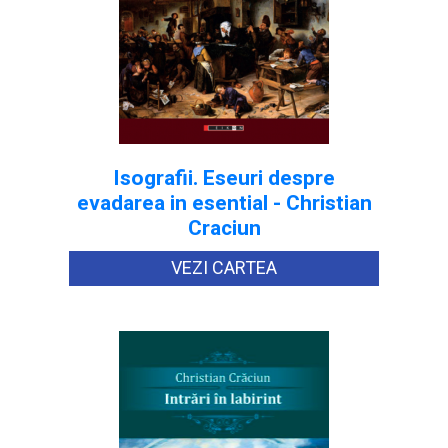
Isografii. Eseuri despre
evadarea in esential - Christian
Craciun
VEZI CARTEA