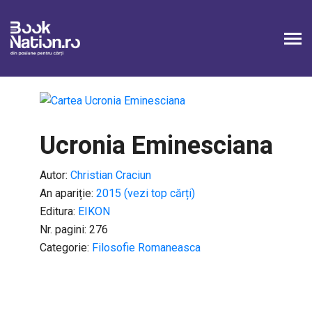
Ucronia Eminesciana
Autor:
Christian Craciun
An apariție:
2015 (vezi top cărți)
Editura:
EIKON
Nr. pagini: 276
Categorie:
Filosofie Romaneasca