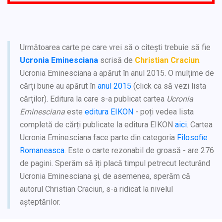
Următoarea carte pe care vrei să o citești trebuie să fie
Ucronia Eminesciana
scrisă de
Christian Craciun
.
Ucronia Eminesciana a apărut în anul 2015. O mulțime de
cărți bune au apărut în
anul 2015
(click ca să vezi lista
cărților). Editura la care s-a publicat cartea
Ucronia
Eminesciana
este
editura EIKON
- poți vedea lista
completă de cărți publicate la editura EIKON
aici
. Cartea
Ucronia Eminesciana face parte din categoria
Filosofie
Romaneasca
. Este o carte rezonabil de groasă - are 276
de pagini. Sperăm să îți placă timpul petrecut lecturând
Ucronia Eminesciana și, de asemenea, sperăm că
autorul Christian Craciun, s-a ridicat la nivelul
așteptărilor.