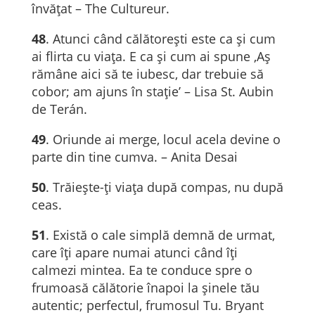
învățat – The Cultureur.
48
. Atunci când călătoreşti este ca şi cum
ai flirta cu viaţa. E ca şi cum ai spune ‚Aş
rămâne aici să te iubesc, dar trebuie să
cobor; am ajuns în staţie’ – Lisa St. Aubin
de Terán.
49
. Oriunde ai merge, locul acela devine o
parte din tine cumva. – Anita Desai
50
. Trăiește-ți viața după compas, nu după
ceas.
51
. Există o cale simplă demnă de urmat,
care îți apare numai atunci când îți
calmezi mintea. Ea te conduce spre o
frumoasă călătorie înapoi la șinele tău
autentic; perfectul, frumosul Tu. Bryant