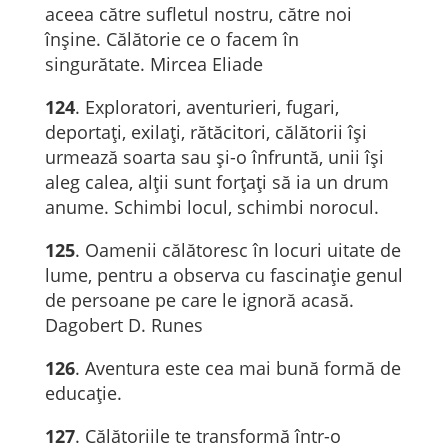
aceea către sufletul nostru, către noi
înșine. Călătorie ce o facem în
singurătate. Mircea Eliade
124
. Exploratori, aventurieri, fugari,
deportaţi, exilaţi, rătăcitori, călătorii îşi
urmează soarta sau şi-o înfruntă, unii îşi
aleg calea, alţii sunt forţaţi să ia un drum
anume. Schimbi locul, schimbi norocul.
125
. Oamenii călătoresc în locuri uitate de
lume, pentru a observa cu fascinație genul
de persoane pe care le ignoră acasă.
Dagobert D. Runes
126
. Aventura este cea mai bună formă de
educație.
127
. Călătoriile te transformă într-o