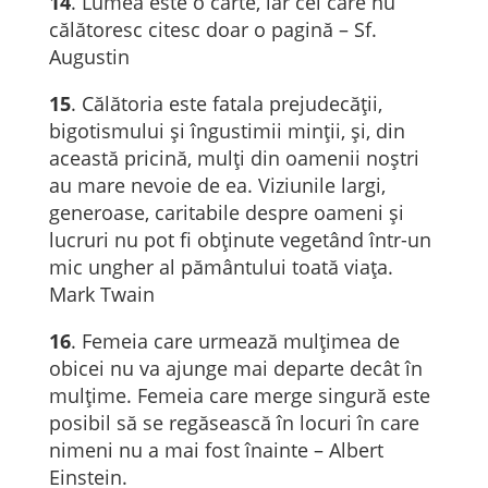
14
. Lumea este o carte, iar cei care nu
călătoresc citesc doar o pagină – Sf.
Augustin
15
. Călătoria este fatala prejudecății,
bigotismului și îngustimii minții, și, din
această pricină, mulți din oamenii noștri
au mare nevoie de ea. Viziunile largi,
generoase, caritabile despre oameni și
lucruri nu pot fi obținute vegetând într-un
mic ungher al pământului toată viața.
Mark Twain
16
. Femeia care urmează mulțimea de
obicei nu va ajunge mai departe decât în
mulțime. Femeia care merge singură este
posibil să se regăsească în locuri în care
nimeni nu a mai fost înainte – Albert
Einstein.