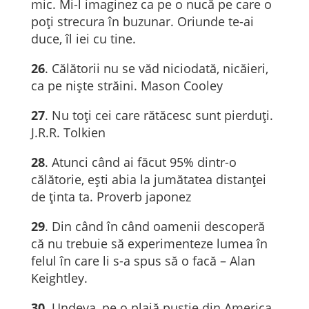
mic. Mi-l imaginez ca pe o nucă pe care o
poţi strecura în buzunar. Oriunde te-ai
duce, îl iei cu tine.
26
. Călătorii nu se văd niciodată, nicăieri,
ca pe niște străini. Mason Cooley
27
. Nu toți cei care rătăcesc sunt pierduți.
J.R.R. Tolkien
28
. Atunci când ai făcut 95% dintr-o
călătorie, ești abia la jumătatea distanței
de ținta ta. Proverb japonez
29
. Din când în când oamenii descoperă
că nu trebuie să experimenteze lumea în
felul în care li s-a spus să o facă – Alan
Keightley.
30
. Undeva, pe o plajă pustie din America