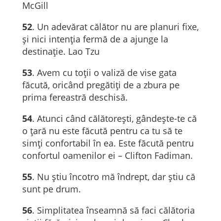
McGill
52
. Un adevărat călător nu are planuri fixe,
și nici intenția fermă de a ajunge la
destinație. Lao Tzu
53
. Avem cu toţii o valiză de vise gata
făcută, oricând pregătiţi de a zbura pe
prima fereastră deschisă.
54
. Atunci când călătorești, gândește-te că
o țară nu este făcută pentru ca tu să te
simți confortabil în ea. Este făcută pentru
confortul oamenilor ei – Clifton Fadiman.
55
. Nu știu încotro mă îndrept, dar știu că
sunt pe drum.
56
. Simplitatea înseamnă să faci călătoria