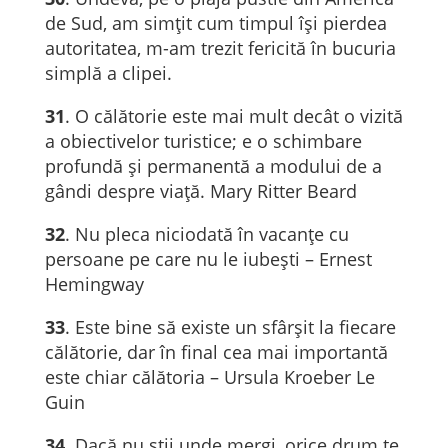
de Sud, am simţit cum timpul îşi pierdea
autoritatea, m-am trezit fericită în bucuria
simplă a clipei.
31
. O călătorie este mai mult decât o vizită
a obiectivelor turistice; e o schimbare
profundă și permanentă a modului de a
gândi despre viață. Mary Ritter Beard
32
. Nu pleca niciodată în vacanțe cu
persoane pe care nu le iubești – Ernest
Hemingway
33
. Este bine să existe un sfârșit la fiecare
călătorie, dar în final cea mai importantă
este chiar călătoria – Ursula Kroeber Le
Guin
34
. Dacă nu știi unde mergi, orice drum te