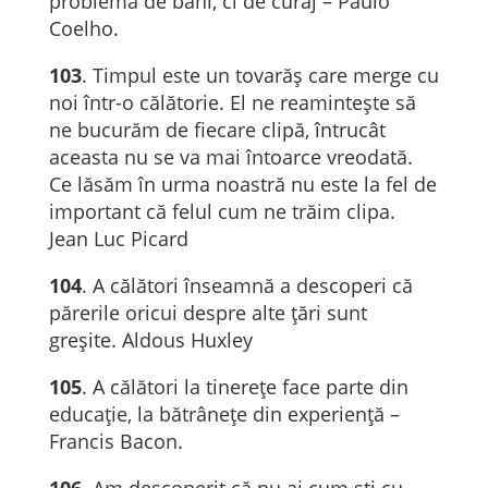
problemă de bani, ci de curaj – Paulo
Coelho.
103
. Timpul este un tovarăș care merge cu
noi într-o călătorie. El ne reamintește să
ne bucurăm de fiecare clipă, întrucât
aceasta nu se va mai întoarce vreodată.
Ce lăsăm în urma noastră nu este la fel de
important că felul cum ne trăim clipa.
Jean Luc Picard
104
. A călători înseamnă a descoperi că
părerile oricui despre alte țări sunt
greșite. Aldous Huxley
105
. A călători la tinerețe face parte din
educație, la bătrânețe din experiență –
Francis Bacon.