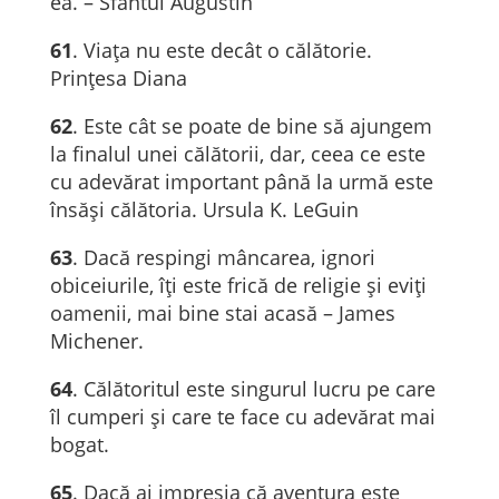
ea. – Sfântul Augustin
61
. Viața nu este decât o călătorie.
Prințesa Diana
62
. Este cât se poate de bine să ajungem
la finalul unei călătorii, dar, ceea ce este
cu adevărat important până la urmă este
însăși călătoria. Ursula K. LeGuin
63
. Dacă respingi mâncarea, ignori
obiceiurile, îți este frică de religie și eviți
oamenii, mai bine stai acasă – James
Michener.
64
. Călătoritul este singurul lucru pe care
îl cumperi și care te face cu adevărat mai
bogat.
65
. Dacă ai impresia că aventura este