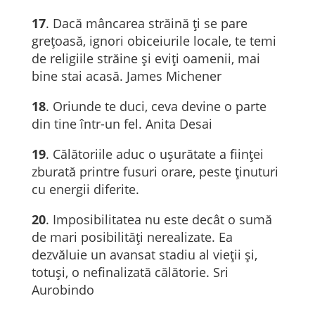
17
. Dacă mâncarea străină ți se pare
grețoasă, ignori obiceiurile locale, te temi
de religiile străine și eviți oamenii, mai
bine stai acasă. James Michener
18
. Oriunde te duci, ceva devine o parte
din tine într-un fel. Anita Desai
19
. Călătoriile aduc o uşurătate a fiinţei
zburată printre fusuri orare, peste ţinuturi
cu energii diferite.
20
. Imposibilitatea nu este decât o sumă
de mari posibilități nerealizate. Ea
dezvăluie un avansat stadiu al vieții și,
totuși, o nefinalizată călătorie. Sri
Aurobindo