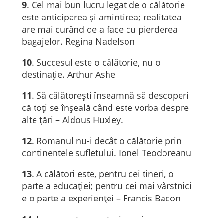
9
. Cel mai bun lucru legat de o călătorie
este anticiparea și amintirea; realitatea
are mai curând de a face cu pierderea
bagajelor. Regina Nadelson
10
. Succesul este o călătorie, nu o
destinație. Arthur Ashe
11
. Să călătorești înseamnă să descoperi
că toți se înșeală când este vorba despre
alte țări – Aldous Huxley.
12
. Romanul nu-i decât o călătorie prin
continentele sufletului. Ionel Teodoreanu
13
. A călători este, pentru cei tineri, o
parte a educației; pentru cei mai vârstnici
e o parte a experienței – Francis Bacon