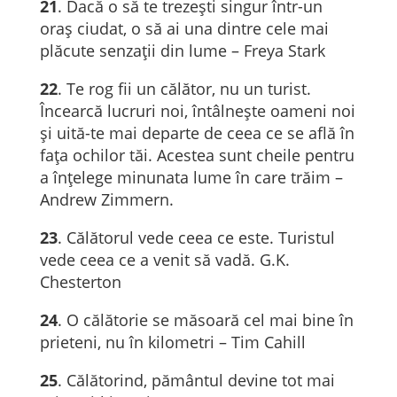
21
. Dacă o să te trezești singur într-un
oraș ciudat, o să ai una dintre cele mai
plăcute senzații din lume – Freya Stark
22
. Te rog fii un călător, nu un turist.
Încearcă lucruri noi, întâlnește oameni noi
și uită-te mai departe de ceea ce se află în
fața ochilor tăi. Acestea sunt cheile pentru
a înțelege minunata lume în care trăim –
Andrew Zimmern.
23
. Călătorul vede ceea ce este. Turistul
vede ceea ce a venit să vadă. G.K.
Chesterton
24
. O călătorie se măsoară cel mai bine în
prieteni, nu în kilometri – Tim Cahill
25
. Călătorind, pământul devine tot mai