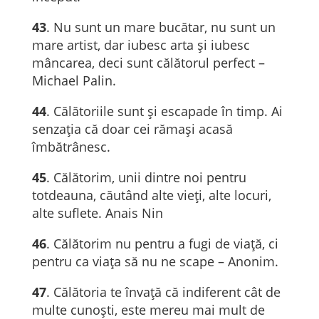
43
. Nu sunt un mare bucătar, nu sunt un
mare artist, dar iubesc arta și iubesc
mâncarea, deci sunt călătorul perfect –
Michael Palin.
44
. Călătoriile sunt şi escapade în timp. Ai
senzaţia că doar cei rămaşi acasă
îmbătrânesc.
45
. Călătorim, unii dintre noi pentru
totdeauna, căutând alte vieți, alte locuri,
alte suflete. Anais Nin
46
. Călătorim nu pentru a fugi de viață, ci
pentru ca viața să nu ne scape – Anonim.
47
. Călătoria te învață că indiferent cât de
multe cunoști, este mereu mai mult de