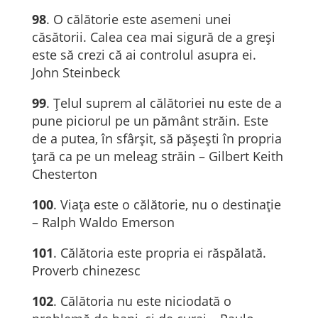
98
. O călătorie este asemeni unei
căsătorii. Calea cea mai sigură de a greși
este să crezi că ai controlul asupra ei.
John Steinbeck
99
. Țelul suprem al călătoriei nu este de a
pune piciorul pe un pământ străin. Este
de a putea, în sfârșit, să pășești în propria
țară ca pe un meleag străin – Gilbert Keith
Chesterton
100
. Viața este o călătorie, nu o destinație
– Ralph Waldo Emerson
101
. Călătoria este propria ei răspălată.
Proverb chinezesc
102
. Călătoria nu este niciodată o