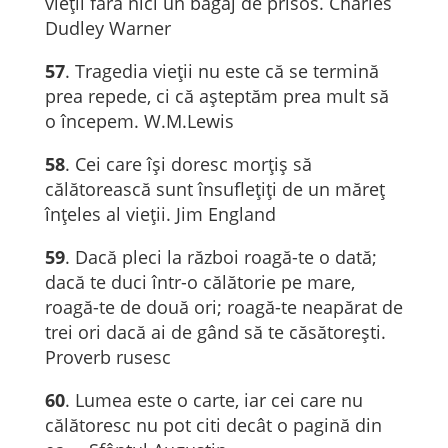
vieții fără nici un bagaj de prisos. Charles
Dudley Warner
57
. Tragedia vieții nu este că se termină
prea repede, ci că așteptăm prea mult să
o începem. W.M.Lewis
58
. Cei care își doresc morțiș să
călătorească sunt însuflețiți de un măreț
înțeles al vieții. Jim England
59
. Dacă pleci la război roagă-te o dată;
dacă te duci într-o călătorie pe mare,
roagă-te de două ori; roagă-te neapărat de
trei ori dacă ai de gând să te căsătorești.
Proverb rusesc
60
. Lumea este o carte, iar cei care nu
călătoresc nu pot citi decât o pagină din