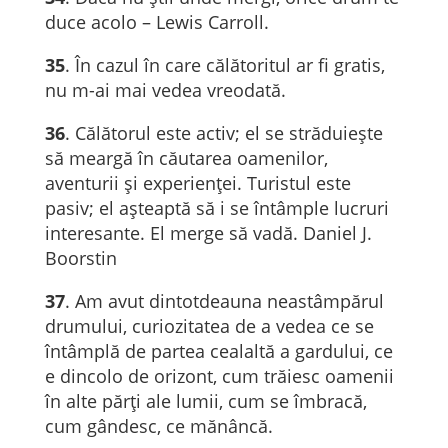
duce acolo – Lewis Carroll.
35
. În cazul în care călătoritul ar fi gratis,
nu m-ai mai vedea vreodată.
36
. Călătorul este activ; el se străduiește
să meargă în căutarea oamenilor,
aventurii și experienței. Turistul este
pasiv; el așteaptă să i se întâmple lucruri
interesante. El merge să vadă. Daniel J.
Boorstin
37
. Am avut dintotdeauna neastâmpărul
drumului, curiozitatea de a vedea ce se
întâmplă de partea cealaltă a gardului, ce
e dincolo de orizont, cum trăiesc oamenii
în alte părţi ale lumii, cum se îmbracă,
cum gândesc, ce mănâncă.