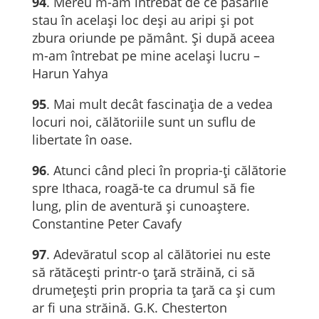
94
. Mereu m-am întrebat de ce păsările
stau în același loc deși au aripi și pot
zbura oriunde pe pământ. Și după aceea
m-am întrebat pe mine același lucru –
Harun Yahya
95
. Mai mult decât fascinaţia de a vedea
locuri noi, călătoriile sunt un suflu de
libertate în oase.
96
. Atunci când pleci în propria-ți călătorie
spre Ithaca, roagă-te ca drumul să fie
lung, plin de aventură și cunoaștere.
Constantine Peter Cavafy
97
. Adevăratul scop al călătoriei nu este
să rătăcești printr-o țară străină, ci să
drumețești prin propria ta țară ca și cum
ar fi una străină. G.K. Chesterton