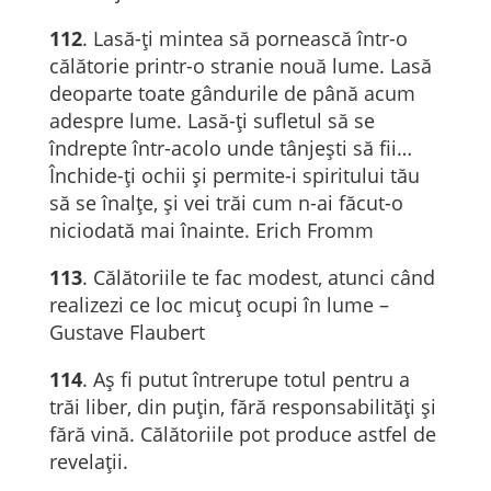
112
. Lasă-ți mintea să pornească într-o
călătorie printr-o stranie nouă lume. Lasă
deoparte toate gândurile de până acum
adespre lume. Lasă-ți sufletul să se
îndrepte într-acolo unde tânjești să fii…
Închide-ți ochii și permite-i spiritului tău
să se înalțe, și vei trăi cum n-ai făcut-o
niciodată mai înainte. Erich Fromm
113
. Călătoriile te fac modest, atunci când
realizezi ce loc micuț ocupi în lume –
Gustave Flaubert
114
. Aş fi putut întrerupe totul pentru a
trăi liber, din puţin, fără responsabilităţi şi
fără vină. Călătoriile pot produce astfel de
revelaţii.