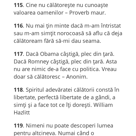
115
. Cine nu călătorește nu cunoaște
valoarea oamenilor – Proverb maur.
116
. Nu mai ţin minte dacă m-am întristat
sau m-am simţit norocoasă să aflu că deja
călătoream fără să-mi dau seama.
117
. Dacă Obama câștigă, plec din țară.
Dacă Romney câștigă, plec din țară. Asta
nu are nimic de-a face cu politica. Vreau
doar să călătoresc – Anonim.
118
. Spiritul adevăratei călătorii constă în
libertate, perfectă libertate de a gândi, a
simți și a face tot ce îți dorești. William
Hazlitt
119
. Nimeni nu poate descoperi lumea
pentru altcineva. Numai când o