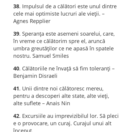
38
. Impulsul de a călători este unul dintre
cele mai optimiste lucruri ale vieţii. –
Agnes Repplier
39
. Speranța este asemeni soarelui, care,
în vreme ce călătorim spre el, aruncă
umbra greutăților ce ne apasă în spatele
nostru. Samuel Smiles
40
. Călătoriile ne învaţă să fim toleranţi –
Benjamin Disraeli
41
. Unii dintre noi călătoresc mereu,
pentru a descoperi alte state, alte vieți,
alte suflete – Anais Nin
42
. Excursiile au imprevizibilul lor. Să pleci
e o provocare, un curaj. Curajul unui alt
început.