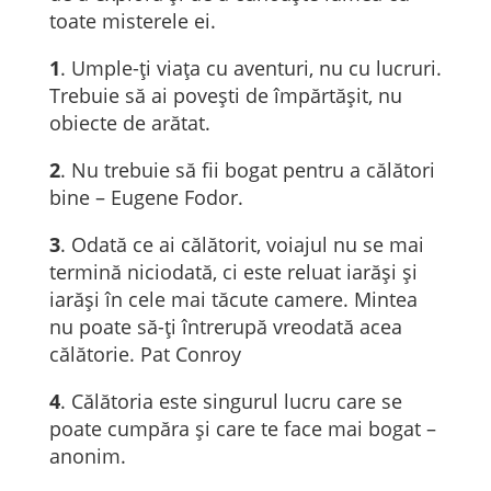
toate misterele ei.
1
. Umple-ți viața cu aventuri, nu cu lucruri.
Trebuie să ai povești de împărtășit, nu
obiecte de arătat.
2
. Nu trebuie să fii bogat pentru a călători
bine – Eugene Fodor.
3
. Odată ce ai călătorit, voiajul nu se mai
termină niciodată, ci este reluat iarăși și
iarăși în cele mai tăcute camere. Mintea
nu poate să-ți întrerupă vreodată acea
călătorie. Pat Conroy
4
. Călătoria este singurul lucru care se
poate cumpăra și care te face mai bogat –
anonim.