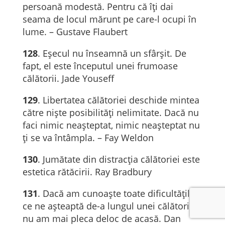
persoană modestă. Pentru că îți dai
seama de locul mărunt pe care-l ocupi în
lume. – Gustave Flaubert
128
. Eșecul nu înseamnă un sfârșit. De
fapt, el este începutul unei frumoase
călătorii. Jade Youseff
129
. Libertatea călătoriei deschide mintea
către nişte posibilităţi nelimitate. Dacă nu
faci nimic neaşteptat, nimic neaşteptat nu
ţi se va întâmpla. – Fay Weldon
130
. Jumătate din distracția călătoriei este
estetica rătăcirii. Ray Bradbury
131
. Dacă am cunoaște toate dificultățile
ce ne așteaptă de-a lungul unei călătorii,
nu am mai pleca deloc de acasă. Dan