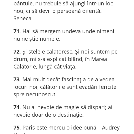
bântuie, nu trebuie să ajungi într-un loc
nou, ci să devii o persoană diferită.
Seneca
71
. Hai să mergem undeva unde nimeni
nu ne știe numele.
72
. Şi stelele călătoresc. Şi noi suntem pe
drum, mi s-a explicat blând, în Marea
Călătorie, lungă cât viaţa.
73
. Mai mult decât fascinaţia de a vedea
locuri noi, călătoriile sunt evadări fericite
spre necunoscut.
74
. Nu ai nevoie de magie să dispari; ai
nevoie doar de o destinație.
75
. Paris este mereu o idee bună – Audrey