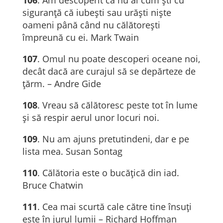
106
. Am descoperit că nu ai cum ști cu
siguranță că iubești sau urăști niște
oameni până când nu călătorești
împreună cu ei. Mark Twain
107
. Omul nu poate descoperi oceane noi,
decât dacă are curajul să se depărteze de
țărm. – Andre Gide
108
. Vreau să călătoresc peste tot în lume
și să respir aerul unor locuri noi.
109
. Nu am ajuns pretutindeni, dar e pe
lista mea. Susan Sontag
110
. Călătoria este o bucățică din iad.
Bruce Chatwin
111
. Cea mai scurtă cale către tine însuţi
este în jurul lumii – Richard Hoffman