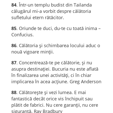
84
. Într-un templu budist din Tailanda
călugărul mi-a vorbit despre călătoria
sufletului etern rătăcitor.
85
. Oriunde te duci, du-te cu toată inima –
Confucius.
86
. Călătoria și schimbarea locului aduc o
nouă vigoare minții.
87
. Concentrează-te pe călătorie, și nu
asupra destinației. Bucuria nu este aflată
în finalizarea unei activități, ci în chiar
implicarea în acea acțiune. Greg Anderson
88
. Călătorește și vezi lumea. E mai
fantastică decât orice vis închipuit sau
plătit de fabrici. Nu cere garanții, nu cere
siguranță. Ray Bradbury