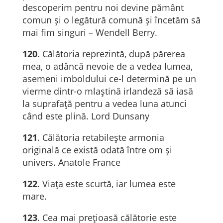
descoperim pentru noi devine pământ
comun și o legătură comună și încetăm să
mai fim singuri – Wendell Berry.
120
. Călătoria reprezintă, după părerea
mea, o adâncă nevoie de a vedea lumea,
asemeni imboldului ce-l determină pe un
vierme dintr-o mlaștină irlandeză să iasă
la suprafață pentru a vedea luna atunci
când este plină. Lord Dunsany
121
. Călătoria retabilește armonia
originală ce există odată între om și
univers. Anatole France
122
. Viața este scurtă, iar lumea este
mare.
123
. Cea mai prețioasă călătorie este