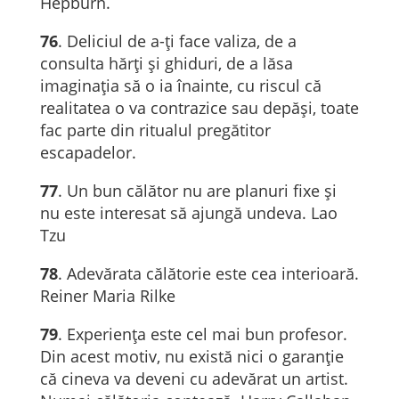
Hepburn.
76
. Deliciul de a-ţi face valiza, de a
consulta hărţi şi ghiduri, de a lăsa
imaginaţia să o ia înainte, cu riscul că
realitatea o va contrazice sau depăşi, toate
fac parte din ritualul pregătitor
escapadelor.
77
. Un bun călător nu are planuri fixe și
nu este interesat să ajungă undeva. Lao
Tzu
78
. Adevărata călătorie este cea interioară.
Reiner Maria Rilke
79
. Experiența este cel mai bun profesor.
Din acest motiv, nu există nici o garanție
că cineva va deveni cu adevărat un artist.