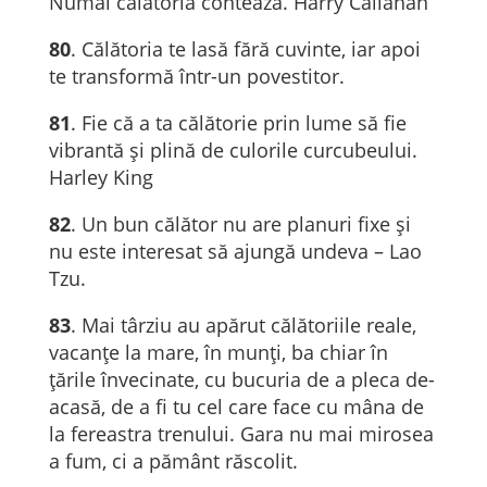
Numai călătoria contează. Harry Callahan
80
. Călătoria te lasă fără cuvinte, iar apoi
te transformă într-un povestitor.
81
. Fie că a ta călătorie prin lume să fie
vibrantă și plină de culorile curcubeului.
Harley King
82
. Un bun călător nu are planuri fixe și
nu este interesat să ajungă undeva – Lao
Tzu.
83
. Mai târziu au apărut călătoriile reale,
vacanţe la mare, în munţi, ba chiar în
ţările învecinate, cu bucuria de a pleca de-
acasă, de a fi tu cel care face cu mâna de
la fereastra trenului. Gara nu mai mirosea
a fum, ci a pământ răscolit.