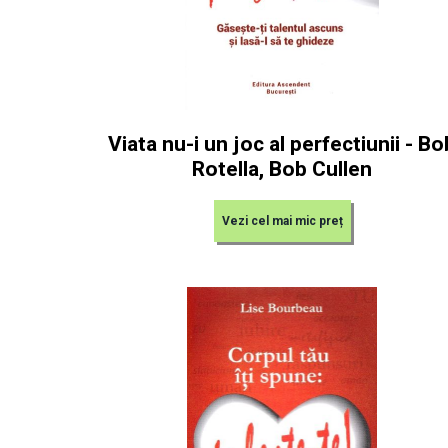
Viata nu-i un joc al perfectiunii - Bo
Rotella, Bob Cullen
Vezi cel mai mic preț