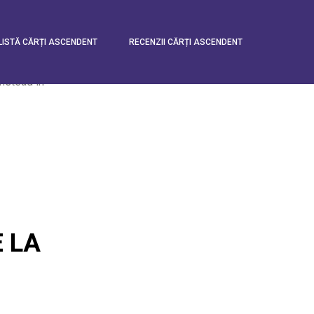
stead in
LISTĂ CĂRȚI ASCENDENT
RECENZII CĂRȚI ASCENDENT
stead in
 LA