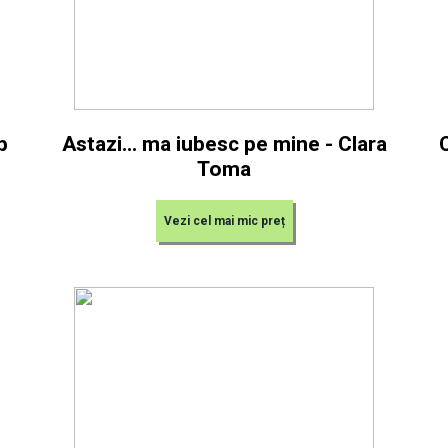
b
Astazi... ma iubesc pe mine - Clara
Toma
Vezi cel mai mic preț