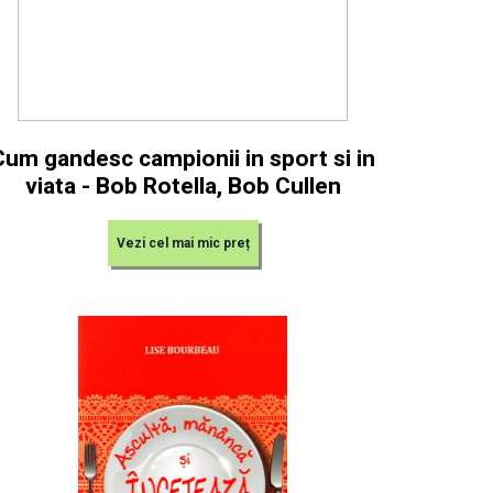
Cum gandesc campionii in sport si in
viata - Bob Rotella, Bob Cullen
Vezi cel mai mic preț