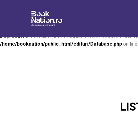
Deprecated
: Constant PDO::MYSQL_ATTR_INIT_COMMAND is d
/home/booknation/public_html/edituri/Database.php
on lin
Deprecated
: Constant PDO::MYSQL_ATTR_INIT_COMMAND is d
/home/booknation/public_html/edituri/Database.php
on lin
LI