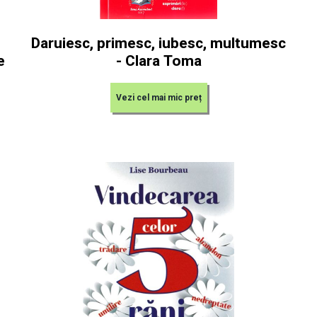
Daruiesc, primesc, iubesc, multumesc
e
- Clara Toma
Vezi cel mai mic preț