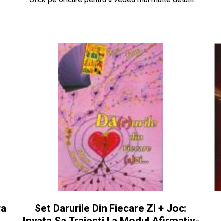
ra
Set Darurile Din Fiecare Zi + Joc:
Invata Sa Traiesti La Modul Afirmativ-