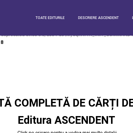
eprecated since 8.5, use Pdo\Mysql::ATTR_INIT_COMMAND in
TOATE EDITURILE
DESCRIERE ASCENDENT
e
5
eprecated since 8.5, use Pdo\Mysql::ATTR_INIT_COMMAND in
e
8
STĂ COMPLETĂ DE CĂRȚI DE
Editura ASCENDENT
. Click pe oricare pentru a vedea mai multe detalii.