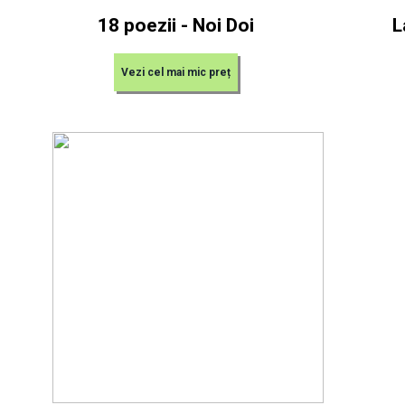
18 poezii - Noi Doi
L
Vezi cel mai mic preț