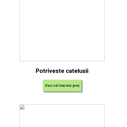
Potriveste catelusii
Vezi cel mai mic preț