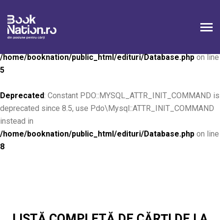
Deprecated
: Constant PDO::MYSQL_ATTR_INIT_COMMAND is
deprecated since 8.5, use Pdo\Mysql::ATTR_INIT_COMMAND
instead in
/home/booknation/public_html/edituri/Database.php
on line
5
Deprecated
: Constant PDO::MYSQL_ATTR_INIT_COMMAND is
deprecated since 8.5, use Pdo\Mysql::ATTR_INIT_COMMAND
instead in
/home/booknation/public_html/edituri/Database.php
on line
8
LISTĂ COMPLETĂ DE CĂRȚI DE LA