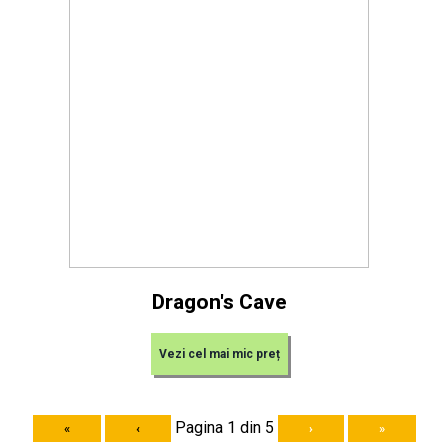
Dragon's Cave
Vezi cel mai mic preț
Pagina 1 din 5
«
‹
›
»