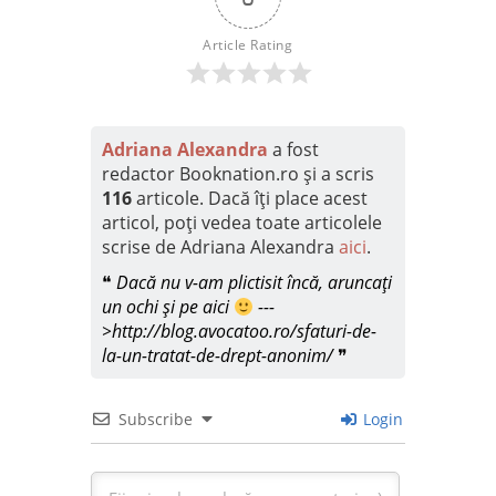
Article Rating
Adriana Alexandra
a fost
redactor Booknation.ro și a scris
116
articole. Dacă îți place acest
articol, poți vedea toate articolele
scrise de Adriana Alexandra
aici
.
❝
Dacă nu v-am plictisit încă, aruncați
un ochi și pe aici
---
>http://blog.avocatoo.ro/sfaturi-de-
la-un-tratat-de-drept-anonim/
❞
Subscribe
Login