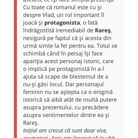
Cu toate că romanul este cu și
despre Vlad, un rol important îl
joacă și
protagonista
, o fată
îndrăgostită iremediabil de
Rareș
,
nesigură pe faptul că și acesta din
urmă simte la fel pentru ea. Totul se
schimbă când în peisaj își face
apariția acest personaj istoric, care
o implică pe protagonistă în a-l
ajuta să scape de blestemul de a
nu-și găsi locul. Dar personajul
feminin nu se aștepta ca o enigmă
istorică să aibă atât de multă putere
asupra prezentului, cu precădere
asupra sentimentelor dintre ea și
Rareș.
Inițial am crezut că sunt doar vise,