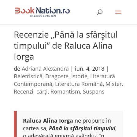
Recenzie „Până la sfârșitul
timpului” de Raluca Alina
Iorga
de
Adriana Alexandra
|
iun. 4, 2018
|
Beletristică
,
Dragoste
,
Istorie
,
Literatură
Contemporană
,
Literatura Română
,
Mister
,
Recenzii cărți
,
Romantism
,
Suspans
Raluca Alina Iorga
ne propune în
cartea sa,
Până la sfârșitul timpului
,
o adevărată enigmă avându-l în