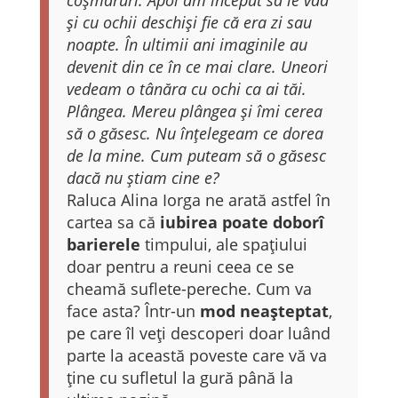
coșmaruri. Apoi am început să le văd
și cu ochii deschiși fie că era zi sau
noapte. În ultimii ani imaginile au
devenit din ce în ce mai clare. Uneori
vedeam o tânăra cu ochi ca ai tăi.
Plângea. Mereu plângea și îmi cerea
să o găsesc. Nu înțelegeam ce dorea
de la mine. Cum puteam să o găsesc
dacă nu știam cine e?
Raluca Alina Iorga ne arată astfel în
cartea sa că
iubirea poate doborî
barierele
timpului, ale spațiului
doar pentru a reuni ceea ce se
cheamă suflete-pereche. Cum va
face asta? Într-un
mod neașteptat
,
pe care îl veți descoperi doar luând
parte la această poveste care vă va
ține cu sufletul la gură până la