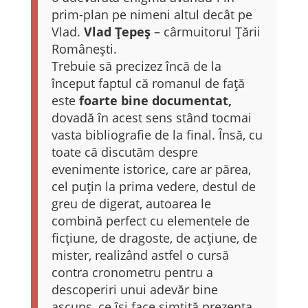
prim-plan pe nimeni altul decât pe
Vlad.
Vlad Țepeș
– cârmuitorul Țării
Românești.
Trebuie să precizez încă de la
început faptul că romanul de față
este
foarte bine documentat,
dovadă în acest sens stând tocmai
vasta bibliografie de la final. Însă, cu
toate că discutăm despre
evenimente istorice, care ar părea,
cel puțin la prima vedere, destul de
greu de digerat, autoarea le
combină perfect cu elementele de
ficțiune, de dragoste, de acțiune, de
mister, realizând astfel o cursă
contra cronometru pentru a
descoperiri unui adevăr bine
ascuns, ce își face simțită prezența.