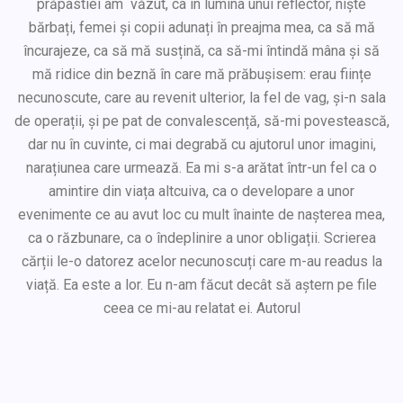
prăpastiei am văzut, ca în lumina unui reflector, niște
bărbați, femei și copii adunați în preajma mea, ca să mă
încurajeze, ca să mă susțină, ca să-mi întindă mâna și să
mă ridice din beznă în care mă prăbușisem: erau ființe
necunoscute, care au revenit ulterior, la fel de vag, și-n sala
de operații, și pe pat de convalescență, să-mi povestească,
dar nu în cuvinte, ci mai degrabă cu ajutorul unor imagini,
narațiunea care urmează. Ea mi s-a arătat într-un fel ca o
amintire din viața altcuiva, ca o developare a unor
evenimente ce au avut loc cu mult înainte de nașterea mea,
ca o răzbunare, ca o îndeplinire a unor obligații. Scrierea
cărții le-o datorez acelor necunoscuți care m-au readus la
viață. Ea este a lor. Eu n-am făcut decât să aștern pe file
ceea ce mi-au relatat ei. Autorul