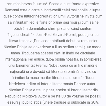
schimba bezna în lumină. Scenele sunt foarte expresive.
Romanul este o carte a îndrăznelii celei mai nobile, a luptei
duse contra tuturor nedreptăților lumii. Autorul ne învață cum
să înfruntăm legile forțelor brune sau roșii și cum să ne
păstrăm demnitatea chiar și atunci când suntem
îngenuncheați.” - Jean-Paul Gavard-Perret, poet și critic
literar francez „Prin acest strălucit debut ca romancier
Nicolae Dabija se dovedește a fi un scriitor total și un model
uman. Traducerea acestei cărți în limbi de circulație
internațională l-ar aduce, după opinia noastră, în apropierea
unui binemeritat Premiu Nobel, ceea ce ar fi o mândrie
națională și o dovadă că literatura română nu vine cu
firimituri la masa marilor literaturi ale lumii.” - Tudor
Nedelcea, editor și istoric literar român Despre autor
Nicolae Dabija este un poet, eseist și istoric literar din
Republica Moldova. Autor a peste 80 de volume de poezii,
eseuri și publicistică (unele traduse și publicate în SUA,