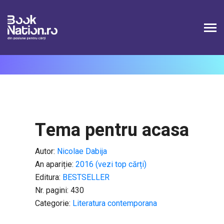
Connection failed SQLSTATE[HY000] [1226] User
'booknation_superAdmin' has exceeded the
'max_user_connections' resource (current value: 2)
Tema pentru acasa
Autor:
Nicolae Dabija
An apariție:
2016 (vezi top cărți)
Editura:
BESTSELLER
Nr. pagini: 430
Categorie:
Literatura contemporana