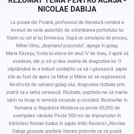
REZUMAT TEMA PENTRU ACASA -
NICOLAE DABIJA
La școala din Poiană, profesorul de literatură română e
învinuit de noile autorități de schimbarea portretului lui
Stalin cu cel al lui Eminescu. După un simulacru de proces,
Mihai Ulmu, „dușmanul poporului”, ajunge în gulag.
Maria Răzeșu, fosta lui eleva din anul IV de liceu, îl ajută să
evadeze, dar și să-și dea seama de dragostea lor. O
săptămână le-a trebuit soldaților ca să-i găsească. șapte
zile au fost de ajuns ca Mihai și Măria să se regăsească.
Nestrivită de calvarul gulag-ului, dragostea răzbate prin
piatră ca o iarbă cerească. Răzbate, șoptindu-ne că marile
iubiri nu încap în temniță niciunde și nicicând. Bestseller în
Romania și Republica Moldova cu peste 50,000 de
exemplare vândute Peste 500 mii de împrumuturi în
biblioteci Roman tradus în șapte limbi Recenzii „Nicolae
Dabija găsește uneltele literare potrivite ca să poată