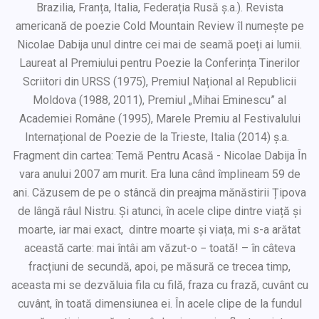
Brazilia, Franța, Italia, Federația Rusă ș.a.). Revista
americană de poezie Cold Mountain Review îl numește pe
Nicolae Dabija unul dintre cei mai de seamă poeți ai lumii.
Laureat al Premiului pentru Poezie la Conferința Tinerilor
Scriitori din URSS (1975), Premiul Național al Republicii
Moldova (1988, 2011), Premiul „Mihai Eminescu” al
Academiei Române (1995), Marele Premiu al Festivalului
Internațional de Poezie de la Trieste, Italia (2014) ș.a.
Fragment din cartea: Temă Pentru Acasă - Nicolae Dabija În
vara anului 2007 am murit. Era luna când împlineam 59 de
ani. Căzusem de pe o stâncă din preajma mănăstirii Țipova
de lângă râul Nistru. Și atunci, în acele clipe dintre viață și
moarte, iar mai exact, dintre moarte și viața, mi s-a arătat
această carte: mai întâi am văzut-o − toată! – în câteva
fracțiuni de secundă, apoi, pe măsură ce trecea timp,
aceasta mi se dezvăluia fila cu filă, fraza cu frază, cuvânt cu
cuvânt, în toată dimensiunea ei. În acele clipe de la fundul