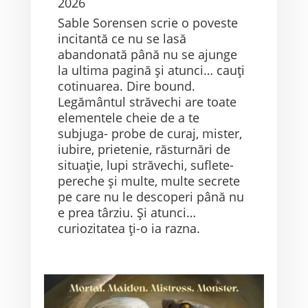
2026
Sable Sorensen scrie o poveste
incitantă ce nu se lasă
abandonată până nu se ajunge
la ultima pagină și atunci… cauți
cotinuarea. Dire bound.
Legământul străvechi are toate
elementele cheie de a te
subjuga- probe de curaj, mister,
iubire, prietenie, răsturnări de
situație, lupi străvechi, suflete-
pereche și multe, multe secrete
pe care nu le descoperi până nu
e prea târziu. Și atunci…
curiozitatea ți-o ia razna.