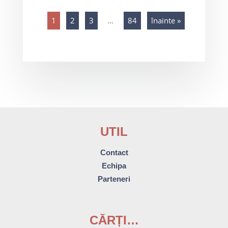
1
2
3
…
84
înainte »
UTIL
Contact
Echipa
Parteneri
CĂRȚI…