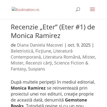
Recenzie „Eter” (Eter #1) de
Monica Ramirez
de
Diana Daniela Macovei
|
oct. 9, 2025
|
Beletristică
,
Ficțiune
,
Literatură
Contemporană
,
Literatura Română
,
Mister
,
Mister
,
Recenzii cărți
,
Science Fiction &
Fantasy
,
Suspans
După multele peripeții în mediul editorial,
Monica Ramirez
se reinventează prin
proiectul unei noi editurii, creație proprie
de această dată, denumită
Gemstone
Books
. Totodată revine și cu un nou