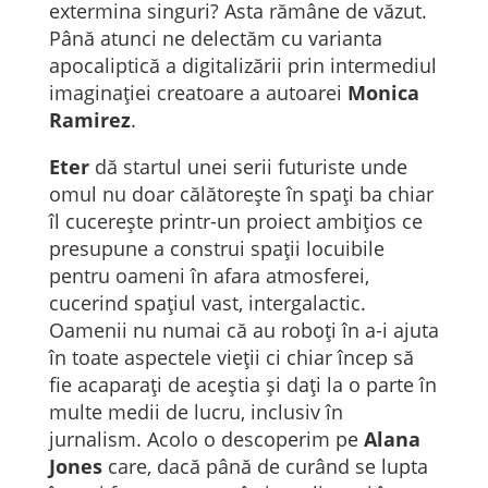
extermina singuri? Asta rămâne de văzut.
Până atunci ne delectăm cu varianta
apocaliptică a digitalizării prin intermediul
imaginației creatoare a autoarei
Monica
Ramirez
.
Eter
dă startul unei serii futuriste unde
omul nu doar călătorește în spați ba chiar
îl cucerește printr-un proiect ambițios ce
presupune a construi spații locuibile
pentru oameni în afara atmosferei,
cucerind spațiul vast, intergalactic.
Oamenii nu numai că au roboți în a-i ajuta
în toate aspectele vieții ci chiar încep să
fie acaparați de aceștia și dați la o parte în
multe medii de lucru, inclusiv în
jurnalism. Acolo o descoperim pe
Alana
Jones
care, dacă până de curând se lupta