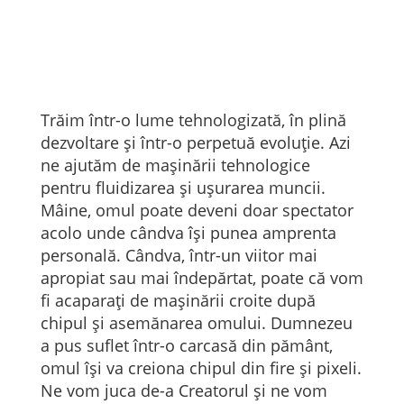
Trăim într-o lume tehnologizată, în plină
dezvoltare și într-o perpetuă evoluție. Azi
ne ajutăm de mașinării tehnologice
pentru fluidizarea și ușurarea muncii.
Mâine, omul poate deveni doar spectator
acolo unde cândva își punea amprenta
personală. Cândva, într-un viitor mai
apropiat sau mai îndepărtat, poate că vom
fi acaparați de mașinării croite după
chipul și asemănarea omului. Dumnezeu
a pus suflet într-o carcasă din pământ,
omul își va creiona chipul din fire și pixeli.
Ne vom juca de-a Creatorul și ne vom