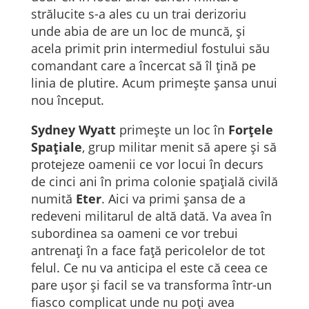
strălucite s-a ales cu un trai derizoriu
unde abia de are un loc de muncă, și
acela primit prin intermediul fostului său
comandant care a încercat să îl țină pe
linia de plutire. Acum primește șansa unui
nou început.
Sydney Wyatt
primește un loc în
Forțele
Spațiale
, grup militar menit să apere și să
protejeze oamenii ce vor locui în decurs
de cinci ani în prima colonie spațială civilă
numită
Eter
. Aici va primi șansa de a
redeveni militarul de altă dată. Va avea în
subordinea sa oameni ce vor trebui
antrenați în a face față pericolelor de tot
felul. Ce nu va anticipa el este că ceea ce
pare ușor și facil se va transforma într-un
fiasco complicat unde nu poți avea