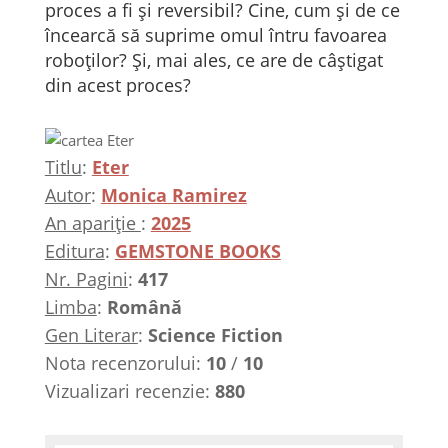
proces a fi și reversibil? Cine, cum și de ce
încearcă să suprime omul întru favoarea
roboților? Și, mai ales, ce are de câștigat
din acest proces?
Titlu
:
Eter
Autor
:
Monica Ramirez
An apariție
:
2025
Editura
:
GEMSTONE BOOKS
Nr. Pagini
:
417
Limba
:
Română
Gen Literar
:
Science Fiction
Nota recenzorului:
10
/
10
Vizualizari recenzie:
880