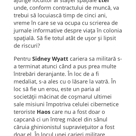
ajunge locuitor al stației spațiale
Eter
unde, conform contractului de muncă, va
trebui să locuiască timp de cinci ani,
vreme în care se va ocupa cu scrierea de
jurnale informative despre viața în colonia
spațială. Să fie totul atât de ușor și lipsit
de riscuri?
Pentru
Sidney Wyatt
cariera sa militară s-
a terminat atunci când a pus prea multe
întrebări deranjante. În loc de a fi
medaliat, s-a ales cu o lăsare la vatră. În
loc să fie un erou, este un paria al
societății măcinat de coșmarul ultimei
sale misiuni împotriva celulei cibernetice
teroriste
Haos
care nu a fost doar o
capcană ci un întreg măcel din sânul
căruia ghinionistul supraviețuitor a fost
doar el. În locul unei carieri militare