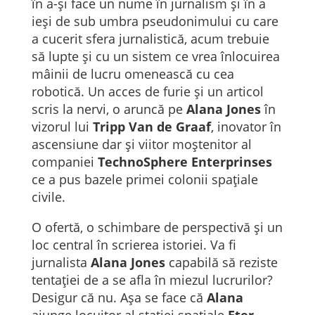
în a-și face un nume în jurnalism și în a
ieși de sub umbra pseudonimului cu care
a cucerit sfera jurnalistică, acum trebuie
să lupte și cu un sistem ce vrea înlocuirea
mâinii de lucru omenească cu cea
robotică. Un acces de furie și un articol
scris la nervi, o aruncă pe
Alana Jones
în
vizorul lui
Tripp Van de Graaf
, inovator în
ascensiune dar și viitor moștenitor al
companiei
TechnoSphere Enterprinses
ce a pus bazele primei colonii spațiale
civile.
O ofertă, o schimbare de perspectivă și un
loc central în scrierea istoriei. Va fi
jurnalista
Alana Jones
capabilă să reziste
tentației de a se afla în miezul lucrurilor?
Desigur că nu. Așa se face că
Alana