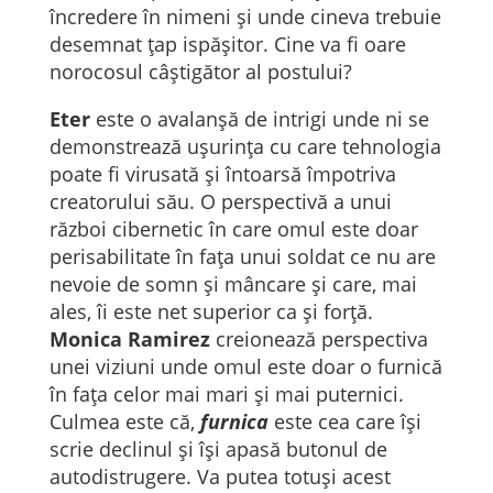
încredere în nimeni și unde cineva trebuie
desemnat țap ispășitor. Cine va fi oare
norocosul câștigător al postului?
Eter
este o avalanșă de intrigi unde ni se
demonstrează ușurința cu care tehnologia
poate fi virusată și întoarsă împotriva
creatorului său. O perspectivă a unui
război cibernetic în care omul este doar
perisabilitate în fața unui soldat ce nu are
nevoie de somn și mâncare și care, mai
ales, îi este net superior ca și forță.
Monica Ramirez
creionează perspectiva
unei viziuni unde omul este doar o furnică
în fața celor mai mari și mai puternici.
Culmea este că,
furnica
este cea care își
scrie declinul și își apasă butonul de
autodistrugere. Va putea totuși acest