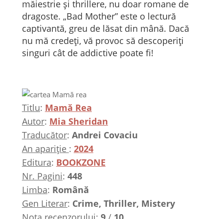
măiestrie și thrillere, nu doar romane de
dragoste. „Bad Mother” este o lectură
captivantă, greu de lăsat din mână. Dacă
nu mă credeți, vă provoc să descoperiți
singuri cât de addictive poate fi!
Titlu
:
Mamă Rea
Autor
:
Mia Sheridan
Traducător
:
Andrei Covaciu
An apariție
:
2024
Editura
:
BOOKZONE
Nr. Pagini
:
448
Limba
:
Română
Gen Literar
:
Crime, Thriller, Mistery
Nota recenzorului:
9
/
10