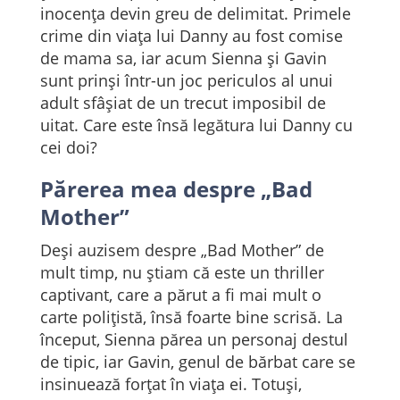
inocența devin greu de delimitat. Primele
crime din viața lui Danny au fost comise
de mama sa, iar acum Sienna și Gavin
sunt prinși într-un joc periculos al unui
adult sfâșiat de un trecut imposibil de
uitat. Care este însă legătura lui Danny cu
cei doi?
Părerea mea despre „Bad
Mother”
Deși auzisem despre „Bad Mother” de
mult timp, nu știam că este un thriller
captivant, care a părut a fi mai mult o
carte polițistă, însă foarte bine scrisă. La
început, Sienna părea un personaj destul
de tipic, iar Gavin, genul de bărbat care se
insinuează forțat în viața ei. Totuși,