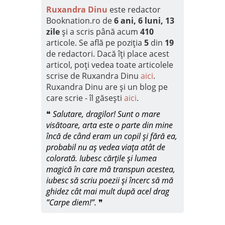
Ruxandra Dinu
este redactor
Booknation.ro de
6 ani, 6 luni, 13
zile
și a scris până acum
410
articole. Se află pe poziția
5
din
19
de redactori. Dacă îți place acest
articol, poți vedea toate articolele
scrise de Ruxandra Dinu
aici
.
Ruxandra Dinu are și un blog pe
care scrie - îl găsești
aici
.
❝
Salutare, dragilor! Sunt o mare
visătoare, arta este o parte din mine
încă de când eram un copil și fără ea,
probabil nu aș vedea viața atât de
colorată. Iubesc cărțile și lumea
magică în care mă transpun acestea,
iubesc să scriu poezii și încerc să mă
ghidez cât mai mult după acel drag
”Carpe diem!”.
❞