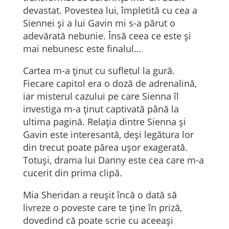
devastat. Povestea lui, împletită cu cea a
Siennei și a lui Gavin mi s-a părut o
adevărată nebunie. Însă ceea ce este și
mai nebunesc este finalul…
Cartea m-a ținut cu sufletul la gură.
Fiecare capitol era o doză de adrenalină,
iar misterul cazului pe care Sienna îl
investiga m-a ținut captivată până la
ultima pagină. Relația dintre Sienna și
Gavin este interesantă, deși legătura lor
din trecut poate părea ușor exagerată.
Totuși, drama lui Danny este cea care m-a
cucerit din prima clipă.
Mia Sheridan a reușit încă o dată să
livreze o poveste care te ține în priză,
dovedind că poate scrie cu aceeași