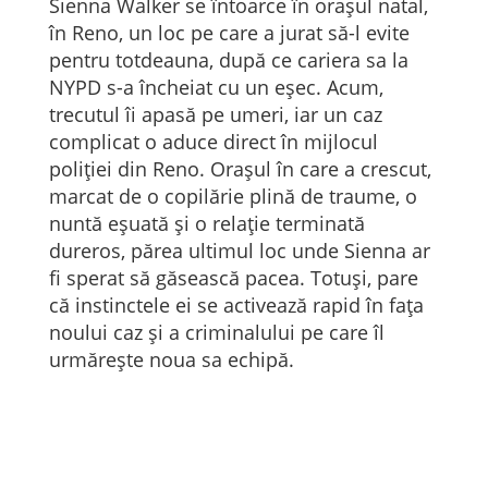
Sienna Walker se întoarce în orașul natal,
în Reno, un loc pe care a jurat să-l evite
pentru totdeauna, după ce cariera sa la
NYPD s-a încheiat cu un eșec. Acum,
trecutul îi apasă pe umeri, iar un caz
complicat o aduce direct în mijlocul
poliției din Reno. Orașul în care a crescut,
marcat de o copilărie plină de traume, o
nuntă eșuată și o relație terminată
dureros, părea ultimul loc unde Sienna ar
fi sperat să găsească pacea. Totuși, pare
că instinctele ei se activează rapid în fața
noului caz și a criminalului pe care îl
urmărește noua sa echipă.