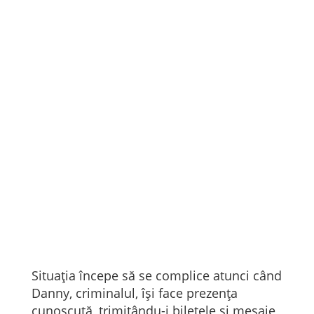
Situația începe să se complice atunci când
Danny, criminalul, își face prezența
cunoscută, trimițându-i bilețele și mesaje