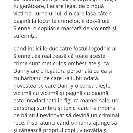
fulgerătoare, fiecare legat de o nouă
victimă. Jurnalul lui, din care lasă câte o
pagină la locurile crimelor, îi dezvăluie
Siennei o copilărie marcată de violență și
suferință.
Când indiciile duc către fostul logodnic al
Siennei, ea realizează că toate aceste
crime sunt meticulos orchestrate și că
Danny are o legătură personală cu ea și
cu bărbatul pe care l-a iubit odată.
Povestea pe care Danny o construiește,
victimă cu victimă și pagină cu pagină,
este înrădăcinată în figura mamei sale, un
personaj sumbru și toxic, care l-a împins
pe băiatul nevinovat să devină un criminal
rece. Însă, atunci când o mamă ajunge să-
și rănească propriul copil, vinovăția și