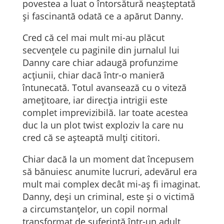
povestea a luat o întorsătură neașteptată
și fascinantă odată ce a apărut Danny.
Cred că cel mai mult mi-au plăcut
secvențele cu paginile din jurnalul lui
Danny care chiar adaugă profunzime
acțiunii, chiar dacă într-o manieră
întunecată. Totul avansează cu o viteză
amețitoare, iar direcția intrigii este
complet imprevizibilă. Iar toate acestea
duc la un plot twist exploziv la care nu
cred că se așteaptă mulți cititori.
Chiar dacă la un moment dat începusem
să bănuiesc anumite lucruri, adevărul era
mult mai complex decât mi-aș fi imaginat.
Danny, deși un criminal, este și o victimă
a circumstanțelor, un copil normal
transformat de suferință într-un adult