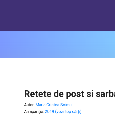
perAdmin' has exceeded the 'max_user_connections' resource (c
Retete de post si sarb
Autor:
Maria Cristea Soimu
An apariție:
2019 (vezi top cărți)