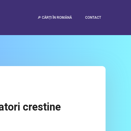
urrent value: 2)
🔎 CĂRȚI ÎN ROMÂNĂ
CONTACT
atori crestine