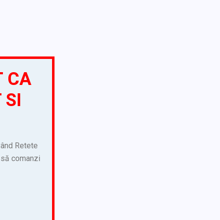
T CA
 SI
 vând Retete
ca să comanzi