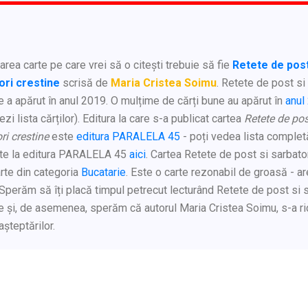
rea carte pe care vrei să o citești trebuie să fie
Retete de post
ori crestine
scrisă de
Maria Cristea Soimu
. Retete de post si
e a apărut în anul 2019. O mulțime de cărți bune au apărut în
anul
ezi lista cărților). Editura la care s-a publicat cartea
Retete de pos
ri crestine
este
editura PARALELA 45
- poți vedea lista complet
ate la editura PARALELA 45
aici
. Cartea Retete de post si sarbato
rte din categoria
Bucatarie
. Este o carte rezonabil de groasă - a
 Sperăm să îți placă timpul petrecut lecturând Retete de post si 
e și, de asemenea, sperăm că autorul Maria Cristea Soimu, s-a rid
așteptărilor.