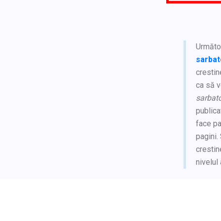
Următoa
sarbat
crestin
ca să v
sarbato
public
face pa
pagini.
crestin
nivelul 