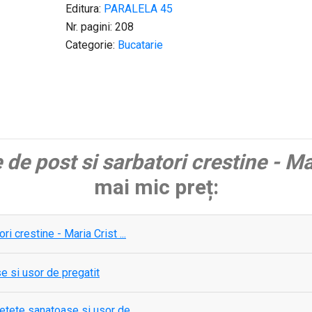
Editura:
PARALELA 45
Nr. pagini: 208
Categorie:
Bucatarie
 de post si sarbatori crestine - M
mai mic preț:
i crestine - Maria Crist ...
e si usor de pregatit
etete sanatoase si usor de ...