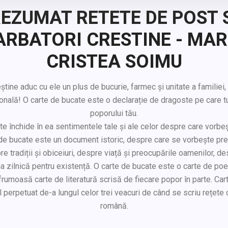
EZUMAT RETETE DE POST 
ARBATORI CRESTINE - MAR
CRISTEA SOIMU
știne aduc cu ele un plus de bucurie, farmec și unitate a familiei, 
ională! O carte de bucate este o declarație de dragoste pe care tu,
poporului tău.
e închide în ea sentimentele tale și ale celor despre care vorbeș
e de bucate este un document istoric, despre care se vorbește prea
re tradiții și obiceiuri, despre viață și preocupările oamenilor, des
a zilnică pentru existență. O carte de bucate este o carte de poe
rumoasă carte de literatură scrisă de fiecare popor în parte. Car
 perpetuat de-a lungul celor trei veacuri de când se scriu rețete c
română.