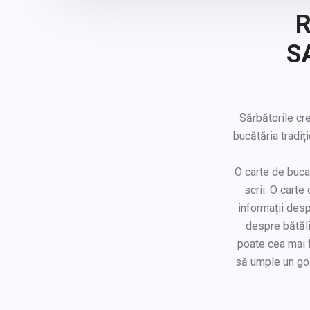
R
S
Sărbătorile cre
bucătăria tradiț
O carte de bucat
scrii. O cart
informații desp
despre bătăli
poate cea mai f
să umple un gol