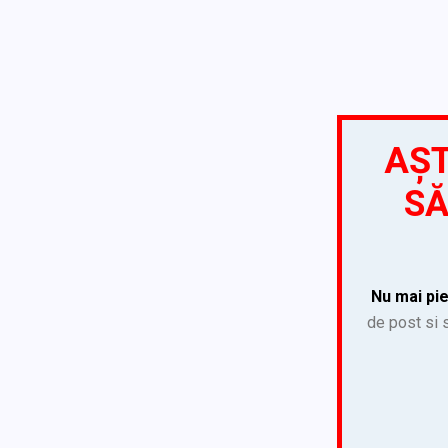
AȘT
SĂ
Nu mai pie
de post si s