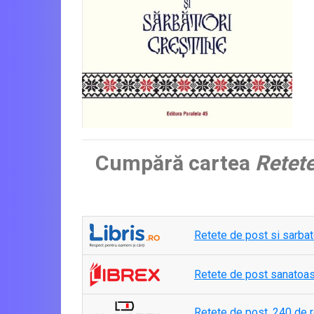
Cumpără cartea
Retete
Retete de post si sarbator
Retete de post sanatoas
Retete de post. 240 de r