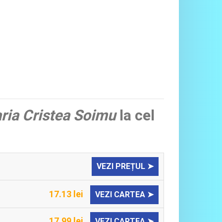
aria Cristea Soimu
la cel
VEZI PREȚUL ➤
17.13 lei
VEZI CARTEA ➤
17.99 lei
VEZI CARTEA ➤