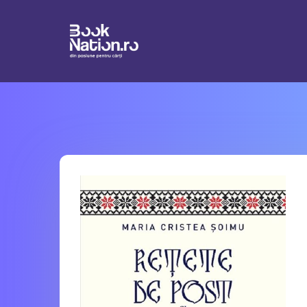
Connection failed SQLSTATE[HY000] [1226] User 'booknation_su