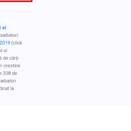
 si
 sarbatori
 2019
(click
t si
ă de cărți
ri crestine
re 208 de
sarbatori
icat la