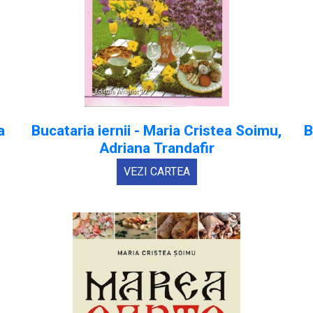
a
Bucataria iernii - Maria Cristea Soimu,
B
Adriana Trandafir
VEZI CARTEA