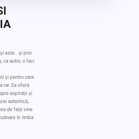
SI
IA
și asta… și prin
 ca autor, o faci
ti și pentru care
 rar. Ea oferă
pre aspirații și
zie autentică,
tea de față vine
ulinare în limba