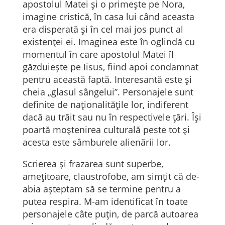
apostolul Matei și o primește pe Nora,
imagine cristică, în casa lui când aceasta
era disperată și în cel mai jos punct al
existenței ei. Imaginea este în oglindă cu
momentul în care apostolul Matei îl
găzduiește pe Iisus, fiind apoi condamnat
pentru această faptă. Interesantă este și
cheia „glasul sângelui”. Personajele sunt
definite de naționalitățile lor, indiferent
dacă au trăit sau nu în respectivele țări. Își
poartă moștenirea culturală peste tot și
acesta este sâmburele alienării lor.
Scrierea și frazarea sunt superbe,
amețitoare, claustrofobe, am simțit că de-
abia așteptam să se termine pentru a
putea respira. M-am identificat în toate
personajele câte puțin, de parcă autoarea