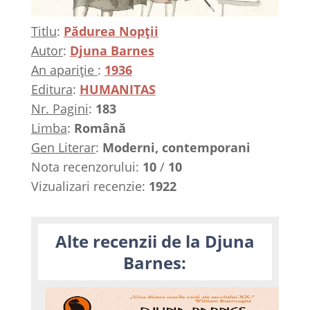
Titlu
:
Pădurea Nopții
Autor
:
Djuna Barnes
An apariție
:
1936
Editura
:
HUMANITAS
Nr. Pagini
:
183
Limba
:
Română
Gen Literar
:
Moderni, contemporani
Nota recenzorului:
10
/
10
Vizualizari recenzie:
1922
Alte recenzii de la Djuna
Barnes: