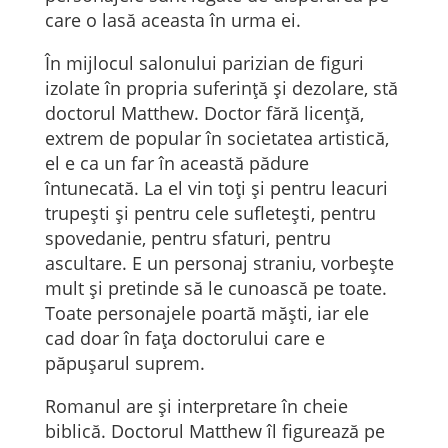
care o lasă aceasta în urma ei.
În mijlocul salonului parizian de figuri
izolate în propria suferință și dezolare, stă
doctorul Matthew. Doctor fără licență,
extrem de popular în societatea artistică,
el e ca un far în această pădure
întunecată. La el vin toți și pentru leacuri
trupești și pentru cele sufletești, pentru
spovedanie, pentru sfaturi, pentru
ascultare. E un personaj straniu, vorbește
mult și pretinde să le cunoască pe toate.
Toate personajele poartă măști, iar ele
cad doar în fața doctorului care e
păpușarul suprem.
Romanul are și interpretare în cheie
biblică. Doctorul Matthew îl figurează pe