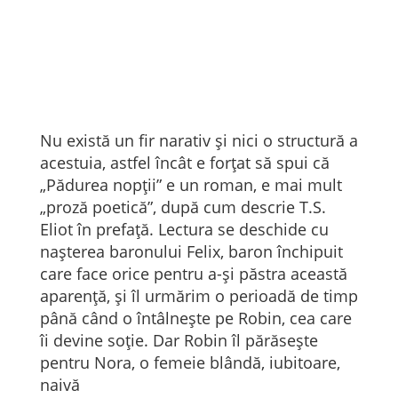
Nu există un fir narativ și nici o structură a
acestuia, astfel încât e forțat să spui că
„Pădurea nopții” e un roman, e mai mult
„proză poetică”, după cum descrie T.S.
Eliot în prefață. Lectura se deschide cu
nașterea baronului Felix, baron închipuit
care face orice pentru a-și păstra această
aparență, și îl urmărim o perioadă de timp
până când o întâlnește pe Robin, cea care
îi devine soție. Dar Robin îl părăsește
pentru Nora, o femeie blândă, iubitoare,
naivă