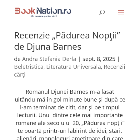
Recenzie „Pădurea Nopții”
de Djuna Barnes
de
Andra Stefania Derla
|
sept. 8, 2025
|
Beletristică
,
Literatura Universală
,
Recenzii
cărți
Romanul Djunei Barnes m-a lăsat
uitându-mă în gol minute bune și după ce
l-am terminat de citit, dar și pe timpul
lecturii. Unul dintre cele mai importante
romane ale secolului 20, „Pădurea nopții”
te poartă printr-un labirint de idei, stări,
alienări, monologuri amețitoare din care