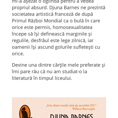
mi-a așezat o oglindă pentru a vedea
propriul absurd. Djuna Barnes ne prezintă
societatea artistică franceză de după
Primul Război Mondial ca o bulă în care
orice este permis, homosexualitatea
începe să își definească marginile și
regulile, desfrâul este lege zilnică, iar
oamenii își ascund golurile sufletești cu
orice.
Devine una dintre cărțile mele preferate și
îmi pare rău că nu am studiat-o la
literatură în timpul liceului.