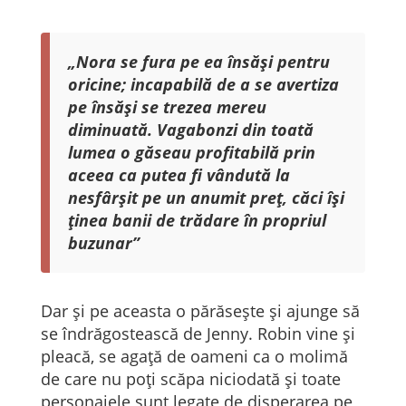
„Nora se fura pe ea însăși pentru
oricine; incapabilă de a se avertiza
pe însăși se trezea mereu
diminuată. Vagabonzi din toată
lumea o găseau profitabilă prin
aceea ca putea fi vândută la
nesfârșit pe un anumit preț, căci își
ținea banii de trădare în propriul
buzunar”
Dar și pe aceasta o părăsește și ajunge să
se îndrăgostească de Jenny. Robin vine și
pleacă, se agață de oameni ca o molimă
de care nu poți scăpa niciodată și toate
personajele sunt legate de disperarea pe