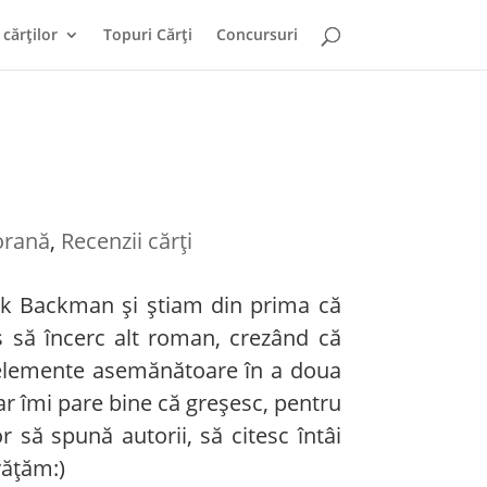
cărților
Topuri Cărți
Concursuri
n
orană
,
Recenzii cărți
rik Backman și știam din prima că
 să încerc alt roman, crezând că
te elemente asemănătoare în a doua
iar îmi pare bine că greșesc, pentru
 să spună autorii, să citesc întâi
vățăm:)