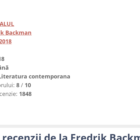
ALUL
ik Backman
2018
18
ână
Literatura contemporana
rului:
8
/
10
ecenzie:
1848
 recenzii de la Fredrik Back