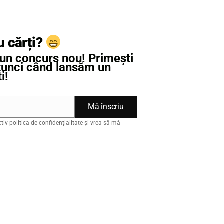
u cărți?
un concurs nou! Primești
atunci când lansăm un
i!
Mă înscriu
ctiv politica de confidențialitate și vrea să mă