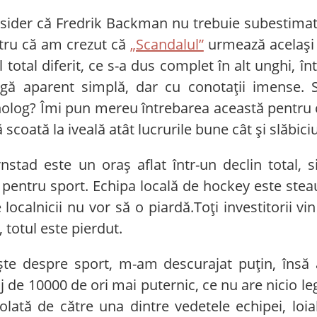
sider că Fredrik Backman nu trebuie subestimat 
tru că am crezut că
„Scandalul”
urmează același t
 total diferit, ce s-a dus complet în alt unghi, î
rigă aparent simplă, dar cu conotații imense.
holog? Îmi pun mereu întrebarea această pentru 
ă scoată la iveală atât lucrurile bune cât și slăbic
rnstad este un oraș aflat într-un declin total,
 pentru sport. Echipa locală de hockey este steau
calnicii nu vor să o piardă.Toți investitorii vin
totul este pierdut.
ște despre sport, m-am descurajat puțin, îns
e 10000 de ori mai puternic, ce nu are nicio leg
olată de către una dintre vedetele echipei, loial