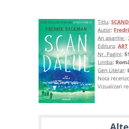
Titlu
:
SCAND
Autor
:
Fredr
An apariție
:
Editura
:
ART
Nr. Pagini
:
5
Limba
:
Rom
Gen Literar
:
Nota recenzo
Vizualizari r
Alte