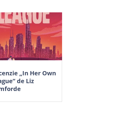
cenzie „In Her Own
ague” de Liz
mforde