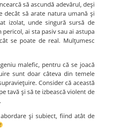
 încearcă să ascundă adevărul, deși
ce decât să arate natura umană și
sat izolat, unde singură sursă de
pericol, ai sta pasiv sau ai astupa
 cât se poate de real. Mulțumesc
geniu malefic, pentru că se joacă
ărțuire sunt doar câteva din temele
 supraviețuire. Consider că această
pe tavă și să te izbească violent de
.
bordare și subiect, fiind atât de