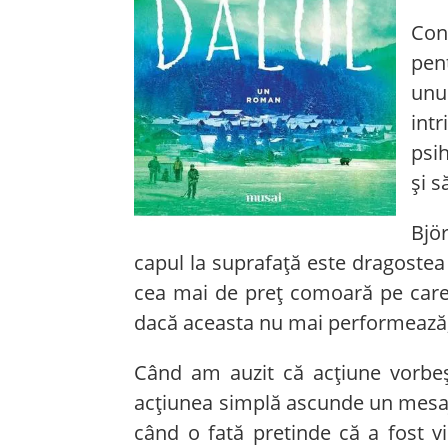
Con
pen
unul
int
psi
și s
Bjö
capul la suprafață este dragostea
cea mai de preț comoară pe care lo
dacă aceasta nu mai performează, 
Când am auzit că acțiune vorbe
acțiunea simplă ascunde un mesaj d
când o fată pretinde că a fost vi