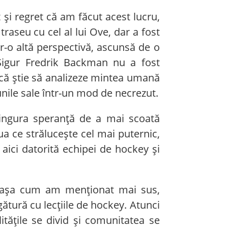
și regret că am făcut acest lucru,
raseu cu cel al lui Ove, dar a fost
ntr-o altă perspectivă, ascunsă de o
 Sigur Fredrik Backman nu a fost
că știe să analizeze mintea umană
iunile sale într-un mod de necrezut.
 singura speranță de a mai scoată
a ce strălucește cel mai puternic,
 aici datorită echipei de hockey și
ă așa cum am menționat mai sus,
ătură cu lecțiile de hockey. Atunci
itățile se divid și comunitatea se