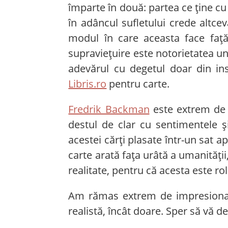
împarte în două: partea ce ține cu
în adâncul sufletului crede altc
modul în care aceasta face față 
supraviețuire este notorietatea un
adevărul cu degetul doar din in
Libris.ro
pentru carte.
Fredrik Backman
este extrem de a
destul de clar cu sentimentele și 
acestei cărți plasate într-un sat 
carte arată fața urâtă a umanității
realitate, pentru că acesta este rol
Am rămas extrem de impresionată 
realistă, încât doare. Sper să vă de