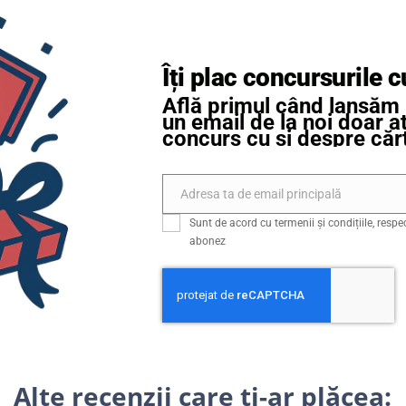
Îți plac concursurile c
Află primul când lansăm 
un email de la noi doar 
concurs cu și despre cărț
Adresa ta de email principală
Email
Sunt de acord cu termenii și condițiile, respe
abonez
Alte recenzii care ți-ar plăcea: