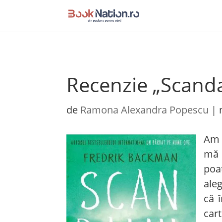
Recenzie „Scanda
de
Ramona Alexandra Popescu
|
Am 
mă 
poa
aleg
că 
cart