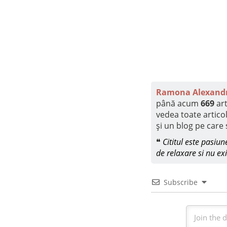
Ramona Alexandr
până acum
669
art
vedea toate artic
și un blog pe care s
❝
Cititul este pasiu
de relaxare si nu exi
Subscribe