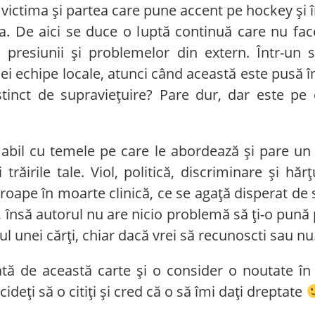
 victima și partea care pune accent pe hockey și
eva. De aici se duce o luptă continuă care nu fa
presiunii și problemelor din extern. Într-un 
ei echipe locale, atunci când această este pusă în 
stinct de supraviețuire? Pare dur, dar este pe
bil cu temele pe care le abordează și pare un 
trăirile tale. Viol, politică, discriminare și h
aproape în moarte clinică, ce se agață disperat de
, însă autorul nu are nicio problemă să ți-o pună 
ul unei cărți, chiar dacă vrei să recunoscti sau nu
de această carte și o consider o noutate în a
cideți să o citiți și cred că o să îmi dați dreptate