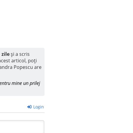
 zile
și a scris
cest articol, poți
andra Popescu are
entru mine un prilej
Login