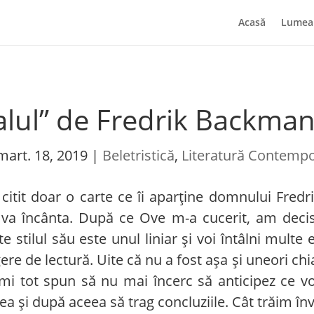
Acasă
Lumea 
lul” de Fredrik Backma
mart. 18, 2019
|
Beletristică
,
Literatură Contemp
citit doar o carte ce îi aparține domnului Fred
va încânta. După ce Ove m-a cucerit, am decis
te stilul său este unul liniar și voi întâlni mul
ere de lectură. Uite că nu a fost așa și uneori ch
îmi tot spun să nu mai încerc să anticipez ce vor
ea și după aceea să trag concluziile. Cât trăim în