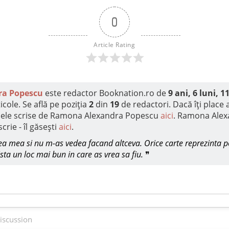
0
Article Rating
a Popescu
este redactor Booknation.ro de
9 ani, 6 luni, 11
icole. Se află pe poziția
2
din
19
de redactori. Dacă îți place a
olele scrise de Ramona Alexandra Popescu
aici
. Ramona Alex
crie - îl găsești
aici
.
nea mea si nu m-as vedea facand altceva. Orice carte reprezinta p
sta un loc mai bun in care as vrea sa fiu.
❞