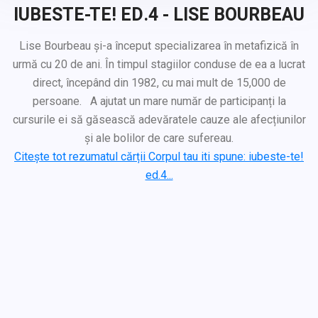
IUBESTE-TE! ED.4 - LISE BOURBEAU
Lise Bourbeau și-a început specializarea în metafizică în
urmă cu 20 de ani. În timpul stagiilor conduse de ea a lucrat
direct, începând din 1982, cu mai mult de 15,000 de
persoane. A ajutat un mare număr de participanți la
cursurile ei să găsească adevăratele cauze ale afecțiunilor
și ale bolilor de care sufereau.
Citește tot rezumatul cărții Corpul tau iti spune: iubeste-te!
ed.4...