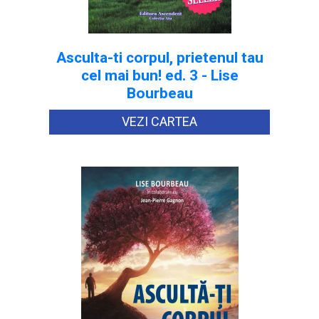
Asculta-ti corpul, prietenul tau
cel mai bun! ed. 3 - Lise
Bourbeau
VEZI CARTEA