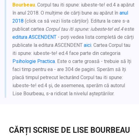
Bourbeau
. Corpul tau iti spune: iubeste-te! ed.4 a apărut
în anul 2018. O mulțime de cărți bune au apărut în
anul
2018
(click ca să vezi lista cărților). Editura la care s-a
publicat cartea
Corpul tau iti spune: iubeste-te! ed.4
este
editura ASCENDENT
- poți vedea lista completă de cărți
publicate la editura ASCENDENT
aici
. Cartea Corpul tau
iti spune: iubeste-te! ed.4 face parte din categoria
Psihologie Practica
. Este o carte groasă - trebuie să îți
faci timp pentru ea - are 304 de pagini. Sperăm să îți
placă timpul petrecut lecturând Corpul tau iti spune:
iubeste-te! ed.4 și, de asemenea, sperăm că autorul
Lise Bourbeau, s-a ridicat la nivelul așteptărilor.
CĂRȚI SCRISE DE LISE BOURBEAU