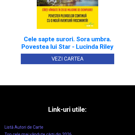
Cele sapte surori. Sora umbra.
Povestea lui Star - Lucinda Riley
VEZI CARTEA
Link-uri utile:
Listă Autori de Carte
Top cele mai vândute cărți din 2026