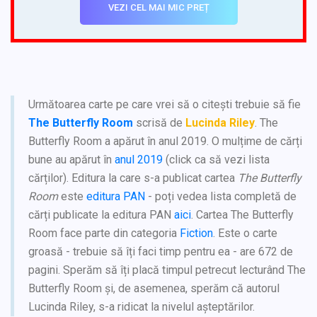
VEZI CEL MAI MIC PREȚ
Următoarea carte pe care vrei să o citești trebuie să fie
The Butterfly Room
scrisă de
Lucinda Riley
. The
Butterfly Room a apărut în anul 2019. O mulțime de cărți
bune au apărut în
anul 2019
(click ca să vezi lista
cărților). Editura la care s-a publicat cartea
The Butterfly
Room
este
editura PAN
- poți vedea lista completă de
cărți publicate la editura PAN
aici
. Cartea The Butterfly
Room face parte din categoria
Fiction
. Este o carte
groasă - trebuie să îți faci timp pentru ea - are 672 de
pagini. Sperăm să îți placă timpul petrecut lecturând The
Butterfly Room și, de asemenea, sperăm că autorul
Lucinda Riley, s-a ridicat la nivelul așteptărilor.