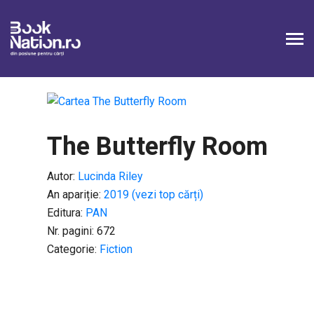
The Butterfly Room
Autor:
Lucinda Riley
An apariție:
2019 (vezi top cărți)
Editura:
PAN
Nr. pagini: 672
Categorie:
Fiction