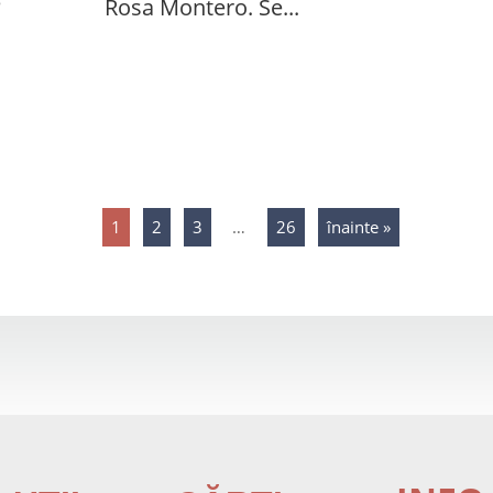
e
Rosa Montero. Se...
1
2
3
…
26
înainte »