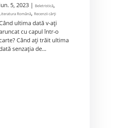
iun. 5, 2023
|
,
Beletristică
,
Literatura Română
Recenzii cărți
Când ultima dată v-ați
aruncat cu capul într-o
carte? Când ați trăit ultima
dată senzația de...