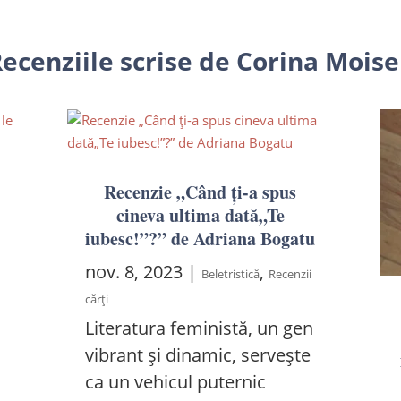
ecenziile scrise de Corina Moise
a
Recenzie „Când ți-a spus
cineva ultima dată„Te
iubesc!”?” de Adriana Bogatu
nov. 8, 2023
|
,
Beletristică
Recenzii
cărți
Literatura feministă, un gen
vibrant și dinamic, servește
ca un vehicul puternic