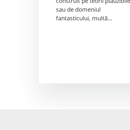
construit pe teorii plauzibil
sau de domeniul
fantasticului, multă...