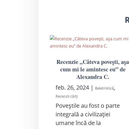
R
Recenzie „Câteva povești, aș
cum mi le amintesc eu” de
Alexandra C.
feb. 26, 2024
|
,
Beletristică
Recenzii cărți
Poveștile au fost o parte
integrală a civilizației
umane încă de la