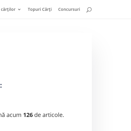
cărților
Topuri Cărți
Concursuri
:
până acum
126
de articole.