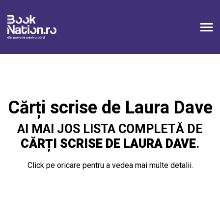
Connection failed SQLSTATE[HY000] [1226] User
'booknation_superAdmin' has exceeded the
'max_user_connections' resource (current value: 2)
Cărți scrise de Laura Dave
AI MAI JOS LISTA COMPLETĂ DE
CĂRȚI SCRISE DE LAURA DAVE
.
Click pe oricare pentru a vedea mai multe detalii.