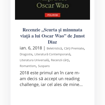
Recenzie „Scurta și minunata
viață a lui Oscar Wao” de Junot
Diaz
ian. 6, 2018
|
,
,
Beletristică
Cărți Premiate
,
,
Dragoste
Literatură Contemporană
,
,
Literatura Universală
Recenzii cărți
,
Romantism
Suspans
2018 este primul an în care m-
am decis să accept un reading
challenge, iar cel ales de mine...