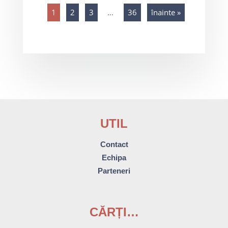
1
2
3
…
36
înainte »
UTIL
Contact
Echipa
Parteneri
CĂRȚI…