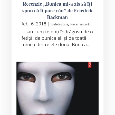
Recenzie „Bunica mi-a zis să îți
spun că îi pare rău” de Friedrik
Backman
feb. 6, 2018
|
,
Beletristică
Recenzii cărți
...sau cum te poți îndrăgosti de o
fetiță, de bunica ei, și de toată
lumea dintre ele două. Bunica...