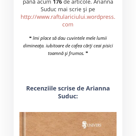
până acum
176
de articole. Arianna
Suduc mai scrie și pe
http://www.raftulariciului.wordpress.
com
❝
îmi place să dau cuvintele mele lumii
dimineața. iubitoare de cafea cărți ceai pisici
toamnă și frumos.
❞
Recenziile scrise de Arianna
Suduc: