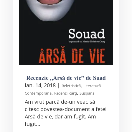
Recenzie „Arsă de vie” de Suad
ian. 14, 2018
|
,
Beletristică
Literatură
,
,
Contemporană
Recenzii cărți
Suspans
Am vrut parcă de-un veac să
citesc povestea-document a fetei
Arsă de vie, dar am fugit. Am
fugit...