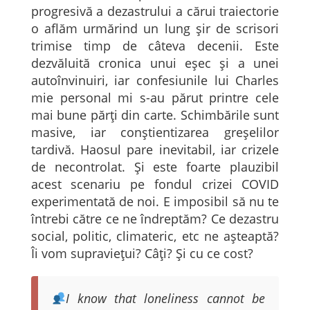
progresivă a dezastrului a cărui traiectorie
o aflăm urmărind un lung șir de scrisori
trimise timp de câteva decenii. Este
dezvăluită cronica unui eșec și a unei
autoînvinuiri, iar confesiunile lui Charles
mie personal mi s-au părut printre cele
mai bune părți din carte. Schimbările sunt
masive, iar conștientizarea greșelilor
tardivă. Haosul pare inevitabil, iar crizele
de necontrolat. Și este foarte plauzibil
acest scenariu pe fondul crizei COVID
experimentată de noi. E imposibil să nu te
întrebi către ce ne îndreptăm? Ce dezastru
social, politic, climateric, etc ne așteaptă?
Îi vom supraviețui? Câți? Și cu ce cost?
I know that loneliness cannot be