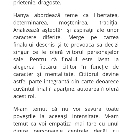
prietenie, dragoste.
Hanya abordează teme ca libertatea,
determinarea, moștenirea, tradiția.
Analizează așteptări și aspirații ale unor
caractere diferite. Merge pe cartea
finalului deschis și te provoacă să decizi
singur ce le oferă viitorul personajelor
sale. Pentru că finalul este lăsat la
alegerea fiecărui cititor în funcție de
caracter și mentalitate. Cititorul devine
astfel parte integrantă din carte deoarece
cuvântul final îi aparține, autoarea îi oferă
acest rol.
M-am temut că nu voi savura toate
poveștile la aceeași intensitate. M-am
temut că voi empatiza mai tare cu unul
dintre personajele centrale decât cu