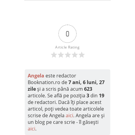
0
Article Rating
Angela
este redactor
Booknation.ro de
7 ani, 6 luni, 27
zile
și a scris până acum
623
articole. Se află pe poziția
3
din
19
de redactori. Dacă îți place acest
articol, poți vedea toate articolele
scrise de Angela
aici
. Angela are și
un blog pe care scrie - îl găsești
aici
.