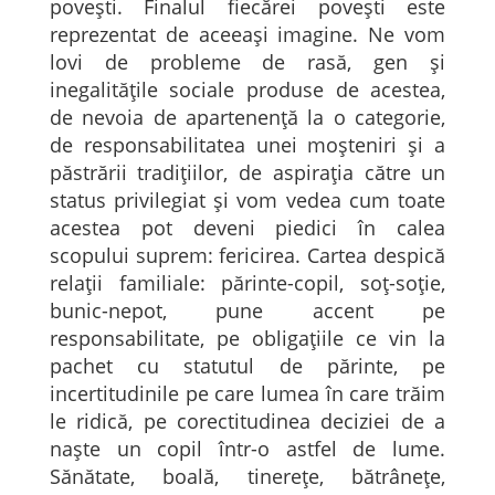
povești. Finalul fiecărei povești este
reprezentat de aceeași imagine. Ne vom
lovi de probleme de rasă, gen și
inegalitățile sociale produse de acestea,
de nevoia de apartenență la o categorie,
de responsabilitatea unei moșteniri și a
păstrării tradițiilor, de aspirația către un
status privilegiat și vom vedea cum toate
acestea pot deveni piedici în calea
scopului suprem: fericirea. Cartea despică
relații familiale: părinte-copil, soț-soție,
bunic-nepot, pune accent pe
responsabilitate, pe obligațiile ce vin la
pachet cu statutul de părinte, pe
incertitudinile pe care lumea în care trăim
le ridică, pe corectitudinea deciziei de a
naște un copil într-o astfel de lume.
Sănătate, boală, tinerețe, bătrânețe,