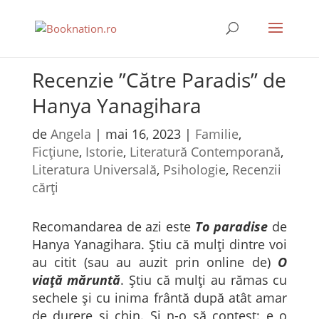
Recenzie ”Către Paradis” de
Hanya Yanagihara
de
Angela
|
mai 16, 2023
|
Familie
,
Ficțiune
,
Istorie
,
Literatură Contemporană
,
Literatura Universală
,
Psihologie
,
Recenzii
cărți
Recomandarea de azi este
To paradise
de
Hanya Yanagihara. Știu că mulți dintre voi
au citit (sau au auzit prin online de)
O
viață măruntă
. Știu că mulți au rămas cu
sechele și cu inima frântă după atât amar
de durere și chin. Și n-o să contest: e o