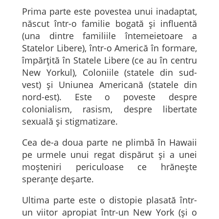
Prima parte este povestea unui inadaptat,
născut într-o familie bogată și influentă
(una dintre familiile întemeietoare a
Statelor Libere), într-o Americă în formare,
împărțită în Statele Libere (ce au în centru
New Yorkul), Coloniile (statele din sud-
vest) și Uniunea Americană (statele din
nord-est). Este o poveste despre
colonialism, rasism, despre libertate
sexuală și stigmatizare.
Cea de-a doua parte ne plimbă în Hawaii
pe urmele unui regat dispărut și a unei
moșteniri periculoase ce hrănește
speranțe deșarte.
Ultima parte este o distopie plasată într-
un viitor apropiat într-un New York (și o