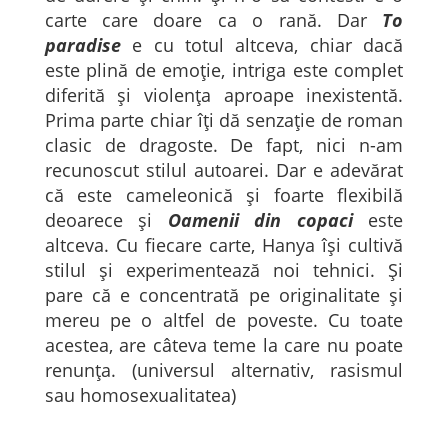
carte care doare ca o rană. Dar
To
paradise
e cu totul altceva, chiar dacă
este plină de emoție, intriga este complet
diferită și violența aproape inexistentă.
Prima parte chiar îți dă senzație de roman
clasic de dragoste. De fapt, nici n-am
recunoscut stilul autoarei. Dar e adevărat
că este cameleonică și foarte flexibilă
deoarece și
Oamenii din copaci
este
altceva. Cu fiecare carte, Hanya își cultivă
stilul și experimentează noi tehnici. Și
pare că e concentrată pe originalitate și
mereu pe o altfel de poveste. Cu toate
acestea, are câteva teme la care nu poate
renunța. (universul alternativ, rasismul
sau homosexualitatea)