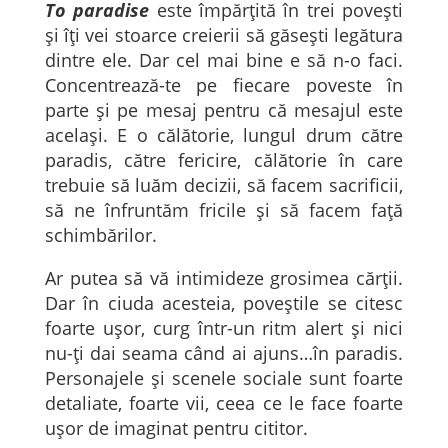
To paradise
este împărțită în trei povești
și îți vei stoarce creierii să găsești legătura
dintre ele. Dar cel mai bine e să n-o faci.
Concentrează-te pe fiecare poveste în
parte și pe mesaj pentru că mesajul este
același. E o călătorie, lungul drum către
paradis, către fericire, călătorie în care
trebuie să luăm decizii, să facem sacrificii,
să ne înfruntăm fricile și să facem față
schimbărilor.
Ar putea să vă intimideze grosimea cărții.
Dar în ciuda acesteia, poveștile se citesc
foarte ușor, curg într-un ritm alert și nici
nu-ți dai seama când ai ajuns…în paradis.
Personajele și scenele sociale sunt foarte
detaliate, foarte vii, ceea ce le face foarte
ușor de imaginat pentru cititor.