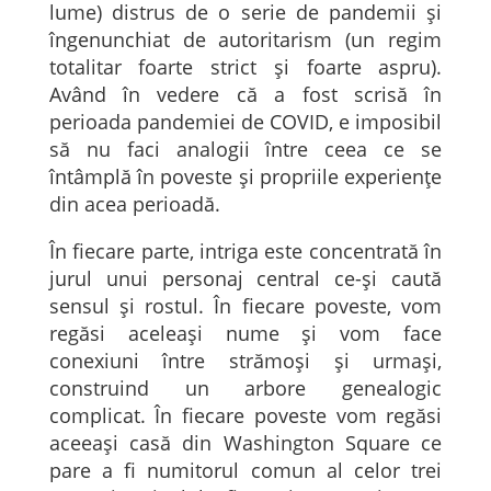
lume) distrus de o serie de pandemii și
îngenunchiat de autoritarism (un regim
totalitar foarte strict și foarte aspru).
Având în vedere că a fost scrisă în
perioada pandemiei de COVID, e imposibil
să nu faci analogii între ceea ce se
întâmplă în poveste și propriile experiențe
din acea perioadă.
În fiecare parte, intriga este concentrată în
jurul unui personaj central ce-și caută
sensul și rostul. În fiecare poveste, vom
regăsi aceleași nume și vom face
conexiuni între strămoși și urmași,
construind un arbore genealogic
complicat. În fiecare poveste vom regăsi
aceeași casă din Washington Square ce
pare a fi numitorul comun al celor trei