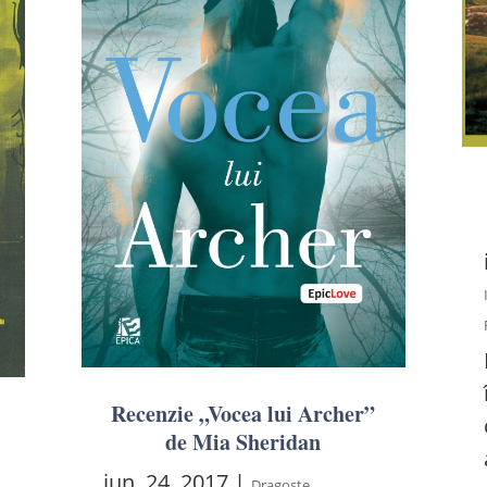
Recenzie „Vocea lui Archer”
de Mia Sheridan
iun. 24, 2017
|
,
Dragoste