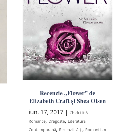
Recenzie „Flower” de
Elizabeth Craft și Shea Olsen
iun. 17, 2017
|
Chick Lit &
,
,
Romance
Dragoste
Literatură
,
,
Contemporană
Recenzii cărți
Romantism