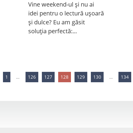
Vine weekend-ul și nu ai
idei pentru o lectură ușoară
și dulce? Eu am găsit
soluția perfectă:...
1
…
126
127
128
129
130
…
134