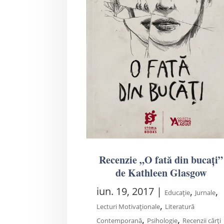
Recenzie „O fată din bucați”
de Kathleen Glasgow
iun. 19, 2017
|
,
,
Educație
Jurnale
,
Lecturi Motivaționale
Literatură
,
,
Contemporană
Psihologie
Recenzii cărți