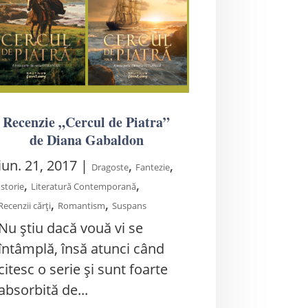
Recenzie „Cercul de Piatra”
de Diana Gabaldon
iun. 21, 2017
|
,
,
Dragoste
Fantezie
,
,
Istorie
Literatură Contemporană
,
,
Recenzii cărți
Romantism
Suspans
Nu ştiu dacă vouă vi se
întâmplă, însă atunci când
citesc o serie şi sunt foarte
absorbită de...