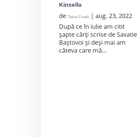
Kinsella
de
|
aug. 23, 2022
Taisia Crudu
După ce în iulie am citit
șapte cărți scrise de Savati
Baștovoi și deși mai am
câteva care mă...