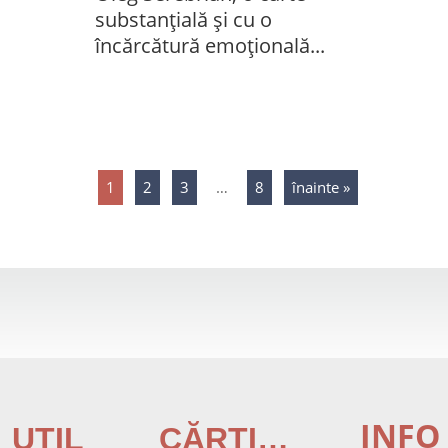
substanțială și cu o
încărcătură emoțională...
1
2
3
…
8
înainte »
INFO
UTIL
CĂRȚI…