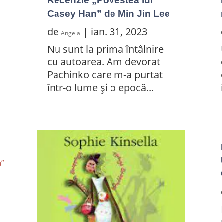
Recenzie „Povestea lui
Casey Han” de Min Jin Lee
de
|
ian. 31, 2023
Angela
Nu sunt la prima întâlnire
cu autoarea. Am devorat
Pachinko care m-a purtat
într-o lume și o epocă...
.