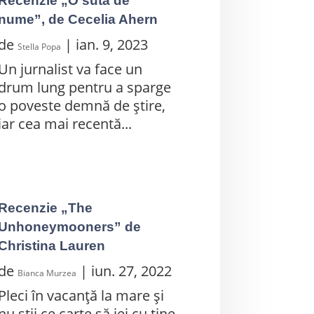
Recenzie „O sută de
nume”, de Cecelia Ahern
de
|
ian. 9, 2023
Stella Popa
Un jurnalist va face un
drum lung pentru a sparge
o poveste demnă de știre,
iar cea mai recentă...
Recenzie „The
Unhoneymooners” de
Christina Lauren
de
|
iun. 27, 2022
Bianca Murzea
Pleci în vacanță la mare și
nu știi ce carte să iei cu tine