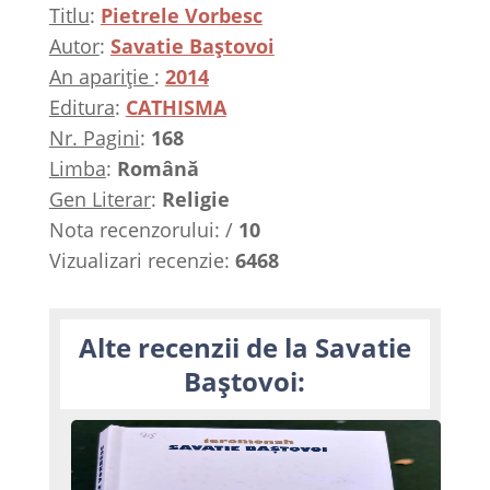
Titlu
:
Pietrele Vorbesc
Autor
:
Savatie Baștovoi
An apariție
:
2014
Editura
:
CATHISMA
Nr. Pagini
:
168
Limba
:
Română
Gen Literar
:
Religie
Nota recenzorului:
/
10
Vizualizari recenzie:
6468
Alte recenzii de la Savatie
Baștovoi: