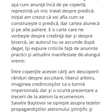
așa cum anunță încă de pe copertă,
reprezintă un mic tratat despre predică.
Inițial am crezut că voi afla cum se
construiește o predică, dar cartea alunecă
și pe alte paliere. E o carte care ne
vorbește despre credință dar și despre
bisercă, iar autorul nu se ascunde după
deget, își expune criticile față de anumite
practici și atitudini manifestate de-alungul
vremii.
Între coperțile acestei cărți am descoperit
rânduri despre ascultare, liberul arbitru,
imaginea credincioșilor ca o turmă
impersonală, dar și o scurtă prezentare a
trecerii de la ateism la ecumenism.
Savatie Baștovoi se oprește asupra tezelor
propagandiștilor ateismului științific și