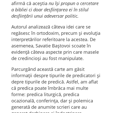
afirmă că aceștia
nu își propun o cercetare
a bibliei ci doar desființarea ei în stilul
desființării unui adeversar politic.
Autorul analizează câteva idei care se
regăsesc în ortodoxim, precum și evoluția
interpretărilor referitoare la acestea. De
asemenea, Savatie Baștovoi scoate în
evidență câteva aspecte prin care masele
de credincioși au fost manipulate.
Parcurgând această carte am găsit
informații despre tipurile de predicatori și
depre tipurile de predică. Astfel, am aflat
că predica poate îmbrăca mai multe
forme: predica liturgică, predica
ocazională, conferința, dar și polemica
generată de anumite scrieri care au