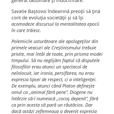
generat dezbinare și îndoctrinare.
Savatie Baștovoi îndeamnă preoții să țină
cont de evoluția societății și să își
acomodeze discursul la mentalitatea epocii
în care trăiesc.
Polemicile usturătoare ale apologeților din
primele veacuri ale Creştinismului trebuie
privite, mai întâi de toate, prin prisma modei
timpului. Să nu neglijăm faptul că disputele
filosofilor erau atunci un spectacol de
neînlocuit, iar ironia, persiflarea, nu erau
expresia lipsei de respect, ci a inteligenţei.
De exemplu, atunci când Platon defineşte
omul ca „animal fără pene”, Diogene nu
întârzie să-l numeacă „cocoş depenit”, fără
ca prin acesta să pară un răutăcios. Dar
dacă astăzi zeflemeaua a devenit expresia