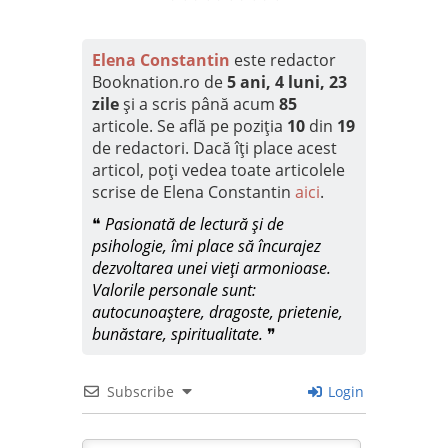
Elena Constantin
este redactor
Booknation.ro de
5 ani, 4 luni, 23
zile
și a scris până acum
85
articole. Se află pe poziția
10
din
19
de redactori. Dacă îți place acest
articol, poți vedea toate articolele
scrise de Elena Constantin
aici
.
❝
Pasionată de lectură și de
psihologie, îmi place să încurajez
dezvoltarea unei vieți armonioase.
Valorile personale sunt:
autocunoaștere, dragoste, prietenie,
bunăstare, spiritualitate.
❞
Subscribe
Login