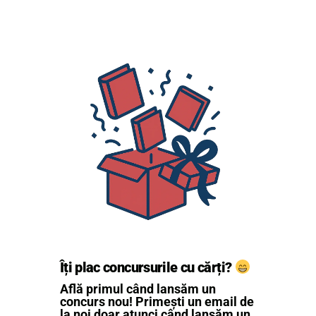
Îți plac concursurile cu cărți?
Află primul când lansăm un
concurs nou! Primești un email de
la noi doar atunci când lansăm un